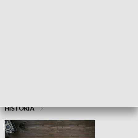
NAUKA I EDUKACJA
Z indeksem w ręku
Droga po suk
HISTORIA