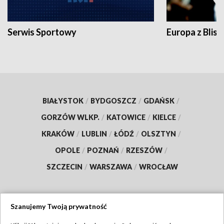
Serwis Sportowy
Europa z Blisk
BIAŁYSTOK
/
BYDGOSZCZ
/
GDAŃSK
/
GORZÓW WLKP.
/
KATOWICE
/
KIELCE
/
KRAKÓW
/
LUBLIN
/
ŁÓDŹ
/
OLSZTYN
/
OPOLE
/
POZNAŃ
/
RZESZÓW
/
SZCZECIN
/
WARSZAWA
/
WROCŁAW
Szanujemy Twoją prywatność
Dołącz do nas: