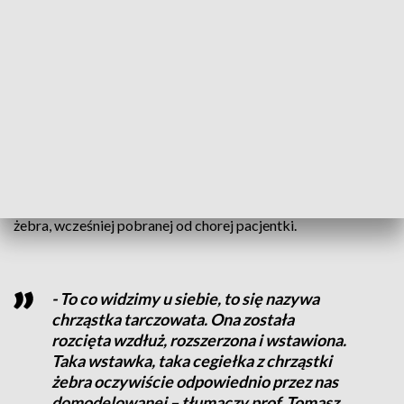
wielokrotnemu leczeniu udrożniającemu drogi oddechowe,
ale niestety proces zwężający narastał i w grudniu ubiegłego
roku pacjentka w stanie zagrażającym życiu została przyjęta
do naszej kliniki. Zabiegi udrażniające nie przyniosły
rezultatu – opisuje dr hab. Jarosław Pieróg z Kliniki Klatki
Piersiowej i Transplantacji szpitala w Zdunowie.
Pionierska operacja uratowała życie 35-latki, dając innym
nadzieje na normalne życie. W trakcie zabiegu usunięto
fragment tchawicy, w to miejsce wstawiając części chrząstki
żebra, wcześniej pobranej od chorej pacjentki.
- To co widzimy u siebie, to się nazywa
chrząstka tarczowata. Ona została
rozcięta wzdłuż, rozszerzona i wstawiona.
Taka wstawka, taka cegiełka z chrząstki
żebra oczywiście odpowiednio przez nas
domodelowanej – tłumaczy prof. Tomasz