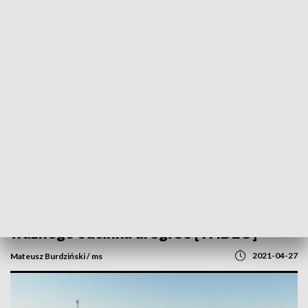
POWRÓT DO
SZCZECIN
TVP REGIONY
Łatwiej pojedziemy nad morze. Otwarcie
ważnego odcinka drogi S3 [WIDEO]
2021-04-27
Mateusz Burdziński / ms