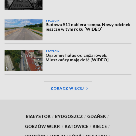
SZCZECIN
Budowa S11 nabiera tempa. Nowy odcinek
jeszcze w tym roku [WIDEO]
SZCZECIN
Ogromny hałas od ciężarówek.
Mieszkańcy mają dość [WIDEO]
ZOBACZ WIĘCEJ
BIAŁYSTOK
/
BYDGOSZCZ
/
GDAŃSK
/
GORZÓW WLKP.
/
KATOWICE
/
KIELCE
/