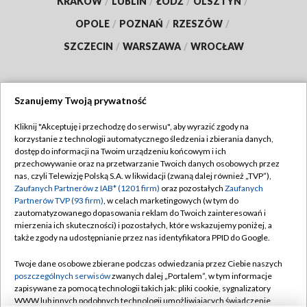
KRAKÓW
/
LUBLIN
/
ŁÓDŹ
/
OLSZTYN
/
OPOLE
/
POZNAŃ
/
RZESZÓW
/
SZCZECIN
/
WARSZAWA
/
WROCŁAW
Szanujemy Twoją prywatność
Dołącz do nas:
Kliknij "Akceptuję i przechodzę do serwisu", aby wyrazić zgody na
korzystanie z technologii automatycznego śledzenia i zbierania danych,
TVP
dostęp do informacji na Twoim urządzeniu końcowym i ich
Abonament TVP
przechowywanie oraz na przetwarzanie Twoich danych osobowych przez
Regulamin TVP
nas, czyli Telewizję Polską S.A. w likwidacji (zwaną dalej również „TVP”),
Emisja w TVP
Polityka prywatności
Zaufanych Partnerów z IAB* (1201 firm)
oraz pozostałych
Zaufanych
Partnerów TVP (93 firm)
, w celach marketingowych (w tym do
Centrum informacji TVP
Moje zgody
zautomatyzowanego dopasowania reklam do Twoich zainteresowań i
mierzenia ich skuteczności) i pozostałych, które wskazujemy poniżej, a
Naziemna Telewizja Cyfrowa
Pomoc
także zgody na udostępnianie przez nas identyfikatora PPID do Google.
Sklep TVP
Biuro reklamy
Twoje dane osobowe zbierane podczas odwiedzania przez Ciebie naszych
Rada Programowa
Kontakt
poszczególnych serwisów
zwanych dalej „Portalem”, w tym informacje
zapisywane za pomocą technologii takich jak: pliki cookie, sygnalizatory
System NOS
WWW lub innych podobnych technologii umożliwiających świadczenie