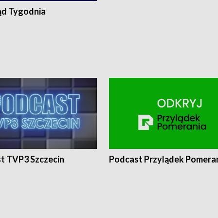
ąd Tygodnia
t TVP3 Szczecin
Podcast Przylądek Pomera