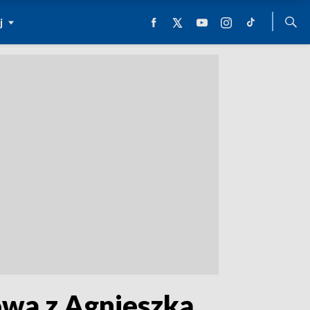
j
owa z Agnieszką