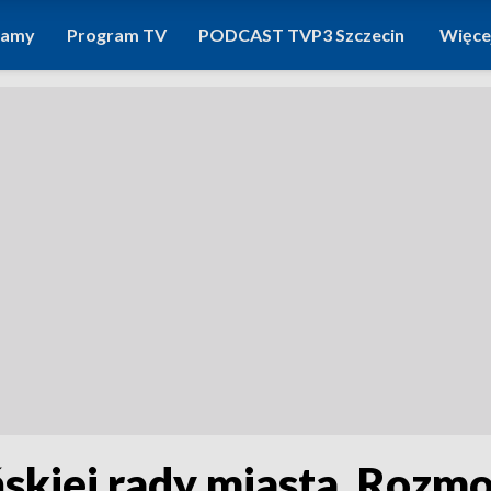
ramy
Program TV
PODCAST TVP3 Szczecin
Więce
ńskiej rady miasta. Rozm