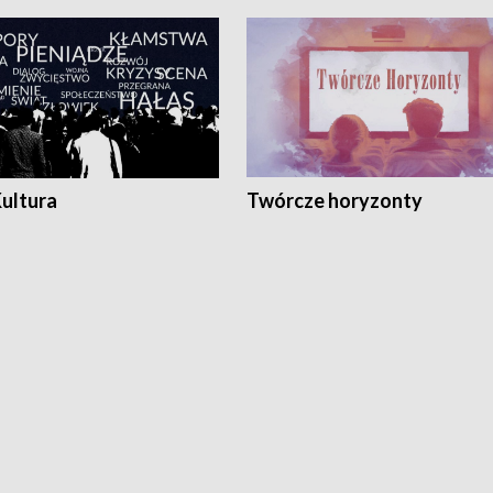
Kultura
Twórcze horyzonty