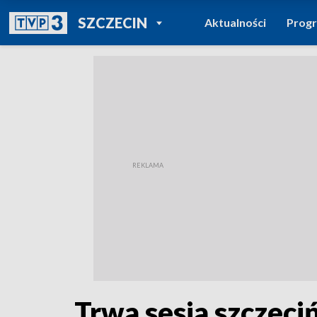
POWRÓT DO
SZCZECIN
Aktualności
Prog
TVP REGIONY
Trwa sesja szczeci