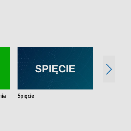
nia
Spięcie
Niedziałkow