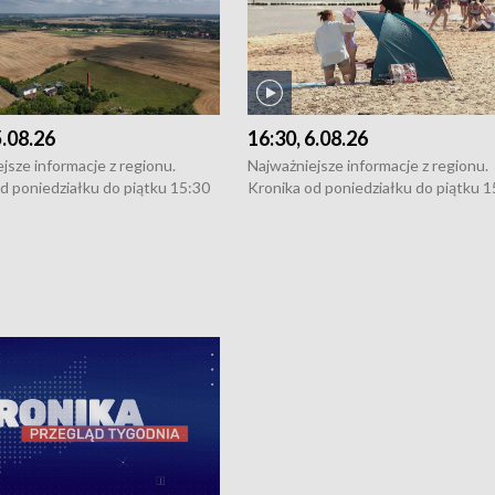
5.08.26
16:30, 6.08.26
jsze informacje z regionu.
Najważniejsze informacje z regionu.
d poniedziałku do piątku 15:30
Kronika od poniedziałku do piątku 1
16:30 (+ rozmowa), 18:30, 21:30.
(flesz), 16:30 (+ rozmowa), 18:30, 21
y i święta 15:30 i 16:30
W weekendy i święta 15:30 i 16:30
8:30 i 21:30. Dziennikarze czekają
(flesz), 18:30 i 21:30. Dziennikarze c
a zgłoszenia: Szczecin - tel. 91-
na Państwa zgłoszenia: Szczecin - te
0, Koszalin - tel. 94-34-50-054,
4 8-10-400, Koszalin - tel. 94-34-50
ronika@tvp.pl.
e-mail: kronika@tvp.pl.