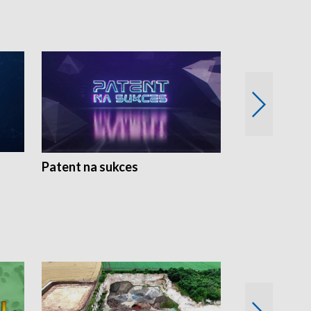
Patent na sukces
Rolnictwo w 