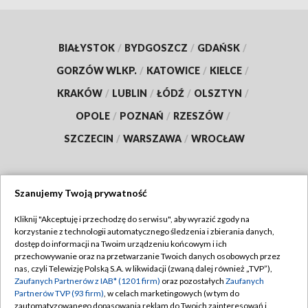
BIAŁYSTOK
/
BYDGOSZCZ
/
GDAŃSK
/
GORZÓW WLKP.
/
KATOWICE
/
KIELCE
/
KRAKÓW
/
LUBLIN
/
ŁÓDŹ
/
OLSZTYN
/
OPOLE
/
POZNAŃ
/
RZESZÓW
/
SZCZECIN
/
WARSZAWA
/
WROCŁAW
Szanujemy Twoją prywatność
Dołącz do nas:
Kliknij "Akceptuję i przechodzę do serwisu", aby wyrazić zgody na
korzystanie z technologii automatycznego śledzenia i zbierania danych,
TVP
dostęp do informacji na Twoim urządzeniu końcowym i ich
Abonament TVP
przechowywanie oraz na przetwarzanie Twoich danych osobowych przez
Regulamin TVP
nas, czyli Telewizję Polską S.A. w likwidacji (zwaną dalej również „TVP”),
Emisja w TVP
Polityka prywatności
Zaufanych Partnerów z IAB* (1201 firm)
oraz pozostałych
Zaufanych
Partnerów TVP (93 firm)
, w celach marketingowych (w tym do
Centrum informacji TVP
Moje zgody
zautomatyzowanego dopasowania reklam do Twoich zainteresowań i