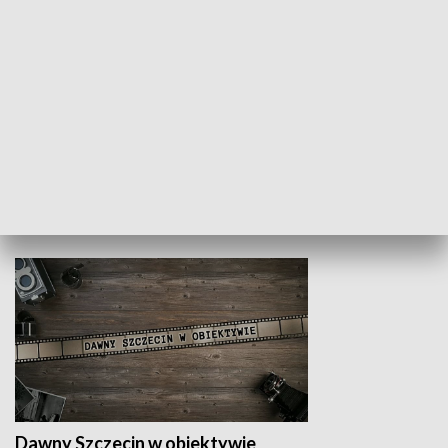
Z indeksem w ręku
Droga po suk
HISTORIA
Dawny Szczecin w obiektywie