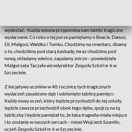
Tamtego dnia sześcioro uczniów szczecińskiego gastromika
miało w kaskadzie praktyki zawodowe. Nie zdołali się
wydostać. -Każda wiosna przypomina nam tamto tragiczne
wydarzenie. Co roku o tej porze pamiętamy o Beacie, Danusi,
Eli, Małgosi, Waldku i Tomku. Chodzimy na cmentarz, dbamy
o to, chodzilimy pod starą kaskadę, teraz chodzimy pod
nową, składamy wieńce, zapalamy znicze – powiedziała
Małgorzata Taczała wicedyrektor Zespołu Szkół nr 6 w
Szczecinie.
Z inicjatywy uczniów w 40. rocznicę tych tragicznych
wydarzeń zasadzono dąb i odsłonięto tablicę pamięci.-
Każdy nowy uczeń, który będzie przychodził do tej szkoły,
będzie zawsze przechodził obok tego dębu, spojrzy na tą
tabliczkę i będzie pamiętał to, że taka tragedia miała miejsce
i to zostanie w naszych sercach – mówi Wojciech Szumiło,
uczeń Zespołu Szkół nr 6 w Szczecinie.