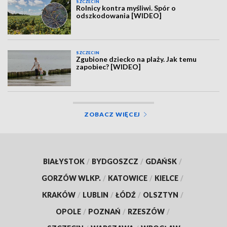
SZCZECIN
Rolnicy kontra myśliwi. Spór o
odszkodowania [WIDEO]
SZCZECIN
Zgubione dziecko na plaży. Jak temu
zapobiec? [WIDEO]
ZOBACZ WIĘCEJ
BIAŁYSTOK
/
BYDGOSZCZ
/
GDAŃSK
/
GORZÓW WLKP.
/
KATOWICE
/
KIELCE
/
KRAKÓW
/
LUBLIN
/
ŁÓDŹ
/
OLSZTYN
/
OPOLE
/
POZNAŃ
/
RZESZÓW
/