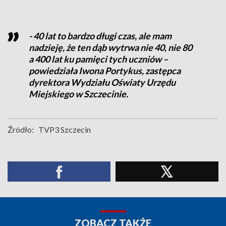
- 40 lat to bardzo długi czas, ale mam
nadzieję, że ten dąb wytrwa nie 40, nie 80
a 400 lat ku pamięci tych uczniów –
powiedziała Iwona Portykus, zastępca
dyrektora Wydziału Oświaty Urzędu
Miejskiego w Szczecinie.
Źródło:
TVP3 Szczecin
ZOBACZ TAKŻE