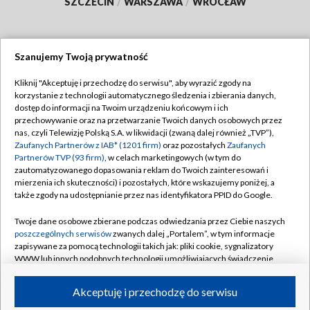
SZCZECIN
/
WARSZAWA
/
WROCŁAW
Szanujemy Twoją prywatność
Dołącz do nas:
Kliknij "Akceptuję i przechodzę do serwisu", aby wyrazić zgody na
korzystanie z technologii automatycznego śledzenia i zbierania danych,
TVP
dostęp do informacji na Twoim urządzeniu końcowym i ich
Abonament TVP
przechowywanie oraz na przetwarzanie Twoich danych osobowych przez
Regulamin TVP
nas, czyli Telewizję Polską S.A. w likwidacji (zwaną dalej również „TVP”),
Emisja w TVP
Polityka prywatności
Zaufanych Partnerów z IAB* (1201 firm)
oraz pozostałych
Zaufanych
Partnerów TVP (93 firm)
, w celach marketingowych (w tym do
Centrum informacji TVP
Moje zgody
zautomatyzowanego dopasowania reklam do Twoich zainteresowań i
mierzenia ich skuteczności) i pozostałych, które wskazujemy poniżej, a
Naziemna Telewizja Cyfrowa
Pomoc
także zgody na udostępnianie przez nas identyfikatora PPID do Google.
Sklep TVP
Biuro reklamy
Twoje dane osobowe zbierane podczas odwiedzania przez Ciebie naszych
Rada Programowa
Kontakt
poszczególnych serwisów
zwanych dalej „Portalem”, w tym informacje
zapisywane za pomocą technologii takich jak: pliki cookie, sygnalizatory
System NOS
WWW lub innych podobnych technologii umożliwiających świadczenie
dopasowanych i bezpiecznych usług, personalizację treści oraz reklam,
Informacje o nadawcy
Kanały
udostępnianie funkcji mediów społecznościowych oraz analizowanie
Akceptuję i przechodzę do serwisu
ruchu w Internecie.
Program dla prasy