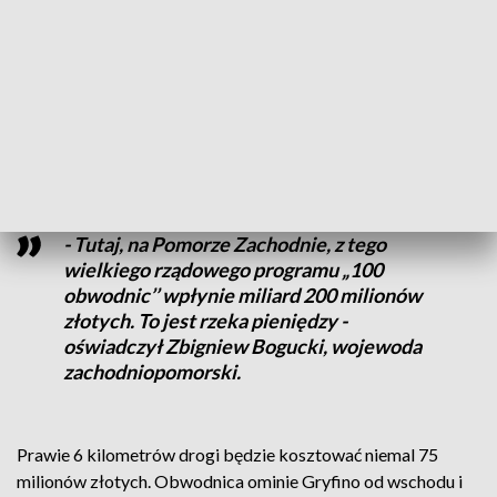
województwie zachodniopomorskim, które powstaną w
ramach rządowego programu „100 obwodnic”. - Jest wielkim
historycznym wydarzeniem dla Gryfina, które odciąży ruch.
Każdy kto tędy przejeżdżał, zresztą jesteśmy świadkami
jakie tu jest natężenie, to wie, że to jest niesłychanie ważna
sprawa - powiedział Leszek Dobrzyński, poseł PiS.
- Tutaj, na Pomorze Zachodnie, z tego
wielkiego rządowego programu „100
obwodnic’’ wpłynie miliard 200 milionów
złotych. To jest rzeka pieniędzy -
oświadczył Zbigniew Bogucki, wojewoda
zachodniopomorski.
Prawie 6 kilometrów drogi będzie kosztować niemal 75
milionów złotych. Obwodnica ominie Gryfino od wschodu i