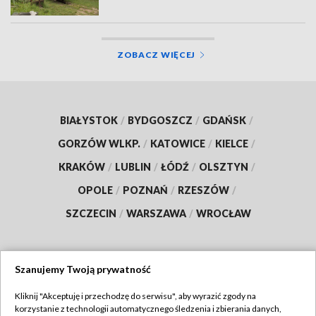
ZOBACZ WIĘCEJ
BIAŁYSTOK
/
BYDGOSZCZ
/
GDAŃSK
/
GORZÓW WLKP.
/
KATOWICE
/
KIELCE
/
KRAKÓW
/
LUBLIN
/
ŁÓDŹ
/
OLSZTYN
/
OPOLE
/
POZNAŃ
/
RZESZÓW
/
SZCZECIN
/
WARSZAWA
/
WROCŁAW
Szanujemy Twoją prywatność
Dołącz do nas:
Kliknij "Akceptuję i przechodzę do serwisu", aby wyrazić zgody na
korzystanie z technologii automatycznego śledzenia i zbierania danych,
TVP