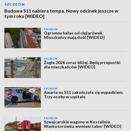
SZCZECIN
Budowa S11 nabiera tempa. Nowy odcinek jeszcze w
tym roku [WIDEO]
SZCZECIN
Ogromny hałas od ciężarówek.
Mieszkańcy mają dość [WIDEO]
SZCZECIN
Żagle 2026 coraz bliżej. Będą przepustki
dla mieszkańców [WIDEO]
SZCZECIN
Awaria na S11 zakończyła się wypadkiem.
Trzy osoby w szpitalu
SZCZECIN
Szwajcarskie wagony w Koszalinie.
Wąskotorówka wymieni tabor [WIDEO]