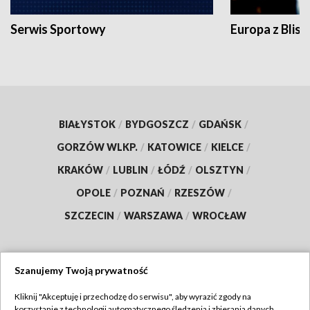
Serwis Sportowy
Europa z Blisk
BIAŁYSTOK
/
BYDGOSZCZ
/
GDAŃSK
/
GORZÓW WLKP.
/
KATOWICE
/
KIELCE
/
KRAKÓW
/
LUBLIN
/
ŁÓDŹ
/
OLSZTYN
/
OPOLE
/
POZNAŃ
/
RZESZÓW
/
SZCZECIN
/
WARSZAWA
/
WROCŁAW
Szanujemy Twoją prywatność
Dołącz do nas:
Kliknij "Akceptuję i przechodzę do serwisu", aby wyrazić zgody na
korzystanie z technologii automatycznego śledzenia i zbierania danych,