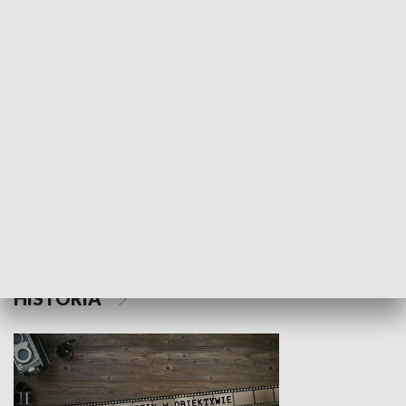
NAUKA I EDUKACJA
Z indeksem w ręku
Droga po suk
HISTORIA