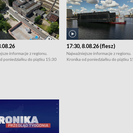
8.08.26
17:30, 8.08.26 (flesz)
jsze informacje z regionu.
Najważniejsze informacje z regionu.
d poniedziałku do piątku 15:30
Kronika od poniedziałku do piątku 1
16:30 (+ rozmowa), 18:30, 21:30.
(flesz), 16:30 (+ rozmowa), 18:30, 21
y i święta 15:30 i 16:30
W weekendy i święta 15:30 i 16:30
8:30 i 21:30. Dziennikarze czekają
(flesz), 18:30 i 21:30. Dziennikarze c
a zgłoszenia: Szczecin - tel. 91-
na Państwa zgłoszenia: Szczecin - te
0, Koszalin - tel. 94-34-50-054,
4 8-10-400, Koszalin - tel. 94-34-50
ronika@tvp.pl.
e-mail: kronika@tvp.pl.