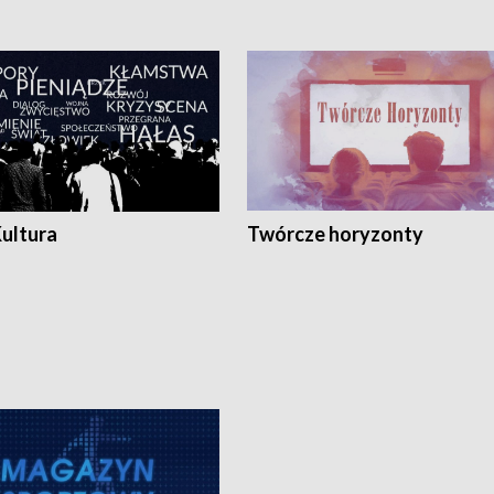
Kultura
Twórcze horyzonty