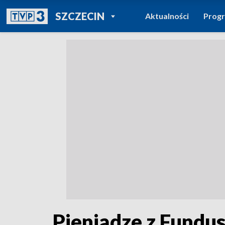
POWRÓT DO
SZCZECIN
Aktualności
Prog
TVP REGIONY
Pieniądze z Fundu