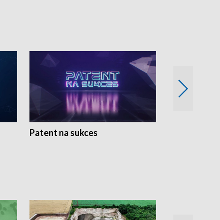
Patent na sukces
Rolnictwo w 