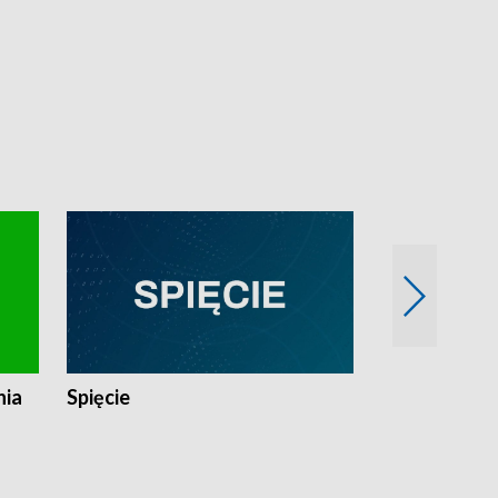
nia
Spięcie
Niedziałkow