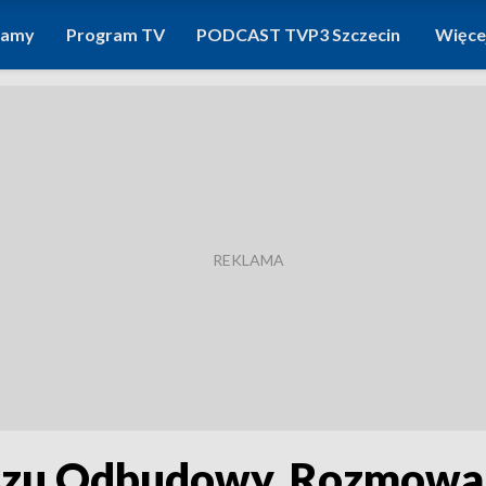
ramy
Program TV
PODCAST TVP3 Szczecin
Więce
szu Odbudowy. Rozmowa z