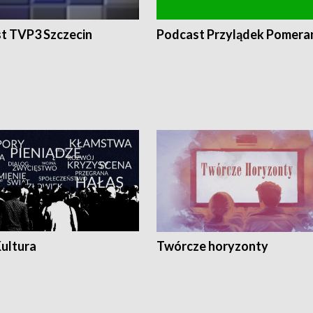
t TVP3 Szczecin
Podcast Przylądek Pomera
Kultura
Twórcze horyzonty