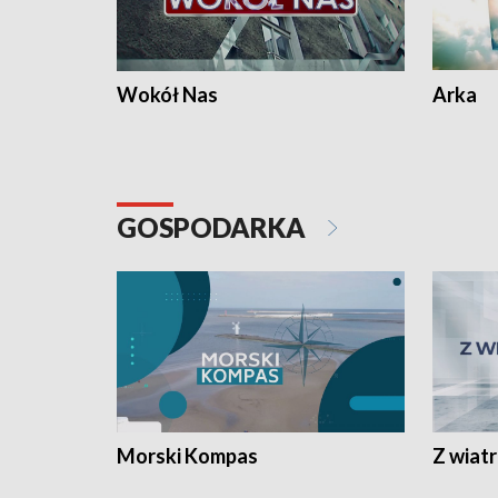
Wokół Nas
Arka
GOSPODARKA
Morski Kompas
Z wiat