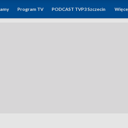
ramy
Program TV
PODCAST TVP3 Szczecin
Więce