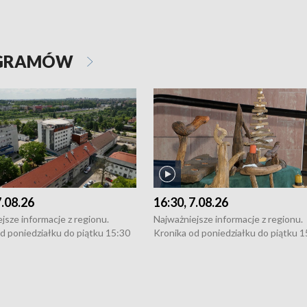
OGRAMÓW
7.08.26
16:30, 7.08.26
jsze informacje z regionu.
Najważniejsze informacje z regionu.
d poniedziałku do piątku 15:30
Kronika od poniedziałku do piątku 1
16:30 (+ rozmowa), 18:30, 21:30.
(flesz), 16:30 (+ rozmowa), 18:30, 21
y i święta 15:30 i 16:30
W weekendy i święta 15:30 i 16:30
8:30 i 21:30. Dziennikarze czekają
(flesz), 18:30 i 21:30. Dziennikarze c
a zgłoszenia: Szczecin - tel. 91-
na Państwa zgłoszenia: Szczecin - te
0, Koszalin - tel. 94-34-50-054,
4 8-10-400, Koszalin - tel. 94-34-50