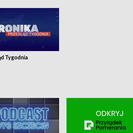
ronika@tvp.pl.
e-mail: kronika@tvp.pl.
ąd Tygodnia