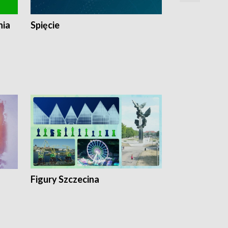
nia
Spięcie
Niedziałkow
Figury Szczecina