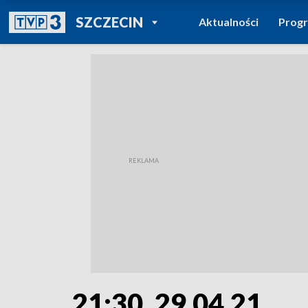
POWRÓT DO
SZCZECIN
Aktualności
Prog
TVP REGIONY
21:30. 29.04.21