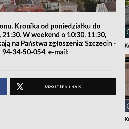
ionu. Kronika od poniedziałku do
0, 21:30. W weekend o 10:30, 11:30,
kają na Państwa zgłoszenia: Szczecin -
K
. 94-34-50-054, e-mail:
UDOSTĘPNIJ NA X
K