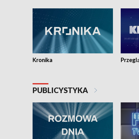
e-mail: kronika@tvp.pl.
e-mail: k
Kronika
Przegl
PUBLICYSTYKA