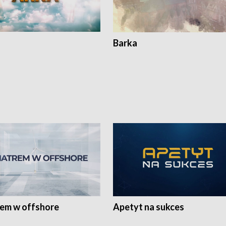
Barka
rem w offshore
Apetyt na sukces