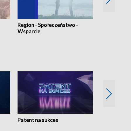
Region - Społeczeństwo -
Bez Barier
Wsparcie
Patent na sukces
Rolnictwo w 