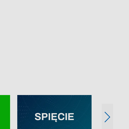
e-mail: kronika@tvp.pl.
e-mail: kronika@t