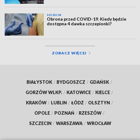
SZCZECIN
Obrona przed COVID-19. Kiedy będzie
dostępna 4 dawka szczepionki?
ZOBACZ WIĘCEJ
BIAŁYSTOK
/
BYDGOSZCZ
/
GDAŃSK
/
GORZÓW WLKP.
/
KATOWICE
/
KIELCE
/
KRAKÓW
/
LUBLIN
/
ŁÓDŹ
/
OLSZTYN
/
OPOLE
/
POZNAŃ
/
RZESZÓW
/
SZCZECIN
/
WARSZAWA
/
WROCŁAW