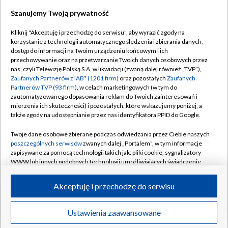
Szanujemy Twoją prywatność
Dołącz do nas:
Kliknij "Akceptuję i przechodzę do serwisu", aby wyrazić zgody na
korzystanie z technologii automatycznego śledzenia i zbierania danych,
TVP
dostęp do informacji na Twoim urządzeniu końcowym i ich
Abonament TVP
przechowywanie oraz na przetwarzanie Twoich danych osobowych przez
Regulamin TVP
nas, czyli Telewizję Polską S.A. w likwidacji (zwaną dalej również „TVP”),
Emisja w TVP
Polityka prywatności
Zaufanych Partnerów z IAB* (1201 firm)
oraz pozostałych
Zaufanych
Partnerów TVP (93 firm)
, w celach marketingowych (w tym do
Centrum informacji TVP
Moje zgody
zautomatyzowanego dopasowania reklam do Twoich zainteresowań i
mierzenia ich skuteczności) i pozostałych, które wskazujemy poniżej, a
Naziemna Telewizja Cyfrowa
Pomoc
także zgody na udostępnianie przez nas identyfikatora PPID do Google.
Sklep TVP
Biuro reklamy
Twoje dane osobowe zbierane podczas odwiedzania przez Ciebie naszych
Rada Programowa
Kontakt
poszczególnych serwisów
zwanych dalej „Portalem”, w tym informacje
zapisywane za pomocą technologii takich jak: pliki cookie, sygnalizatory
System NOS
WWW lub innych podobnych technologii umożliwiających świadczenie
dopasowanych i bezpiecznych usług, personalizację treści oraz reklam,
Informacje o nadawcy
Kanały
udostępnianie funkcji mediów społecznościowych oraz analizowanie
Akceptuję i przechodzę do serwisu
ruchu w Internecie.
Program dla prasy
©2026 Telewizja Polska S.A. w likwidacji
Biuro Reklamy
Twoje dane osobowe zbierane podczas odwiedzania przez Ciebie
Ustawienia zaawansowane
poszczególnych serwisów
na Portalu, takie jak adresy IP, identyfikatory
Ogłoszenie przetargowe
Twoich urządzeń końcowych i identyfikatory plików cookie, informacje o