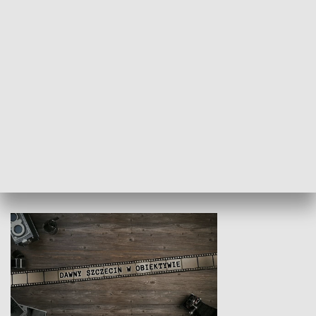
Z indeksem w ręku
Droga po suk
HISTORIA