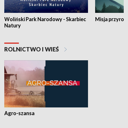
Woliński Park Narodowy - Skarbiec
Misja przyrod
Natury
ROLNICTWO I WIEŚ
Agro-szansa