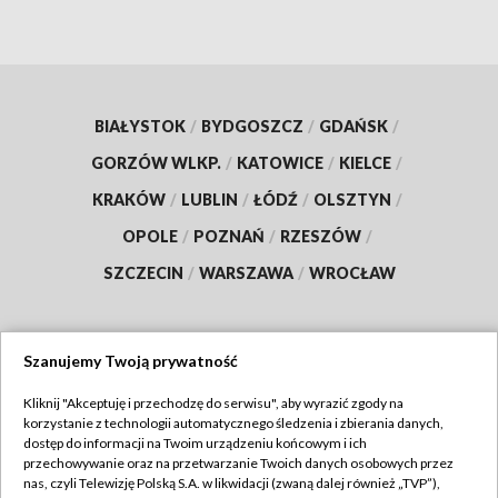
BIAŁYSTOK
/
BYDGOSZCZ
/
GDAŃSK
/
GORZÓW WLKP.
/
KATOWICE
/
KIELCE
/
KRAKÓW
/
LUBLIN
/
ŁÓDŹ
/
OLSZTYN
/
OPOLE
/
POZNAŃ
/
RZESZÓW
/
SZCZECIN
/
WARSZAWA
/
WROCŁAW
Szanujemy Twoją prywatność
Dołącz do nas:
Kliknij "Akceptuję i przechodzę do serwisu", aby wyrazić zgody na
korzystanie z technologii automatycznego śledzenia i zbierania danych,
TVP
dostęp do informacji na Twoim urządzeniu końcowym i ich
Abonament TVP
przechowywanie oraz na przetwarzanie Twoich danych osobowych przez
Regulamin TVP
nas, czyli Telewizję Polską S.A. w likwidacji (zwaną dalej również „TVP”),