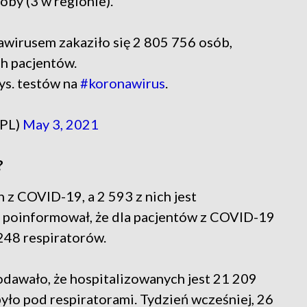
oby (3 w regionie).
wirusem zakaziło się 2 805 756 osób,
h pacjentów.
ys. testów na
#koronawirus
.
_PL)
May 3, 2021
?
z COVID-19, a 2 593 z nich jest
t poinformował, że dla pacjentów z COVID-19
248 respiratorów.
odawało, że hospitalizowanych jest 21 209
yło pod respiratorami. Tydzień wcześniej, 26