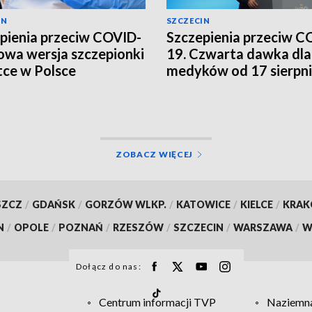
IN
SZCZECIN
pienia przeciw COVID-
Szczepienia przeciw C
owa wersja szczepionki
19. Czwarta dawka dla
ce w Polsce
medyków od 17 sierpn
[WIDEO]
ZOBACZ WIĘCEJ
SZCZ
/
GDAŃSK
/
GORZÓW WLKP.
/
KATOWICE
/
KIELCE
/
KRA
N
/
OPOLE
/
POZNAŃ
/
RZESZÓW
/
SZCZECIN
/
WARSZAWA
/
W
Dołącz do nas:
Centrum informacji TVP
Naziemna