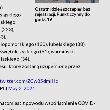
eń
Ostatni dzień szczepień bez
rejestracji. Punkt czynny do
śląskiego
godz. 19
lskiego
 (223),
3),
opomorskiego (130), lubelskiego (88),
 świętokrzyskiego (61), warmińsko-
laskiego (34).
esu, które zostaną uzupełnione przez
.twitter.com/ZCw85dmIHc
_PL)
May 3, 2021
natomiast z powodu współistnienia COVID-