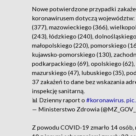
Nowe potwierdzone przypadki zakaż
koronawirusem dotyczą województw: 
(377), mazowieckiego (366), wielkopo
(243), łódzkiego (240), dolnośląskiego
małopolskiego (220), pomorskiego (16
kujawsko-pomorskiego (130), zachodni
podkarpackiego (69), opolskiego (62),
mazurskiego (47), lubuskiego (35), pod
37 zakażeń to dane bez wskazania adr
inspekcję sanitarną.
📊 Dzienny raport o
#koronawirus
.
pic
— Ministerstwo Zdrowia (@MZ_GOV
Z powodu COVID-19 zmarło 14 osób, 