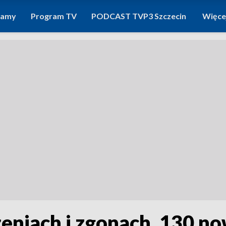
ramy
Program TV
PODCAST TVP3 Szczecin
Więce
eniach i zgonach. 130 