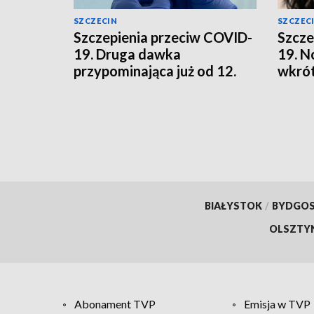
SZCZECIN
SZCZEC
Szczepienia przeciw COVID-
Szcze
19. Druga dawka
19. N
przypominająca już od 12.
wkrót
roku życia
BIAŁYSTOK
/
BYDGO
OLSZTY
Abonament TVP
Emisja w TVP