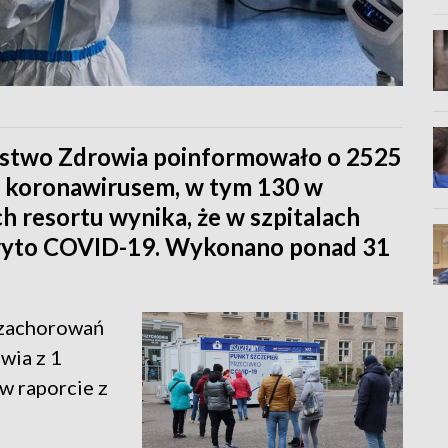
rstwo Zdrowia poinformowało o 2525
 koronawirusem, w tym 130 w
 resortu wynika, że w szpitalach
kryto COVID-19. Wykonano ponad 31
ę zachorowań
wia z 1
w raporcie z