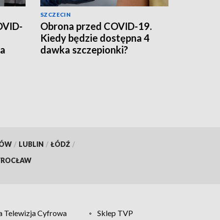
SZCZECIN
OVID-
Obrona przed COVID-19.
Kiedy będzie dostępna 4
ia
dawka szczepionki?
KÓW
/
LUBLIN
/
ŁÓDŹ
/
ROCŁAW
 Telewizja Cyfrowa
Sklep TVP