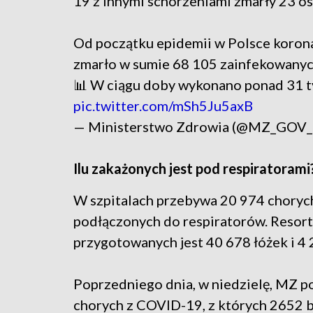
19 z innymi schorzeniami zmarły 23 os
Od początku epidemii w Polsce korona
zmarło w sumie 68 105 zainfekowanyc
📊 W ciągu doby wykonano ponad 31 t
pic.twitter.com/mSh5Ju5axB
— Ministerstwo Zdrowia (@MZ_GOV
Ilu zakażonych jest pod respiratorami
W szpitalach przebywa 20 974 chorych 
podłączonych do respiratorów. Resor
przygotowanych jest 40 678 łóżek i 4 
Poprzedniego dnia, w niedzielę, MZ p
chorych z COVID-19, z których 2652 b