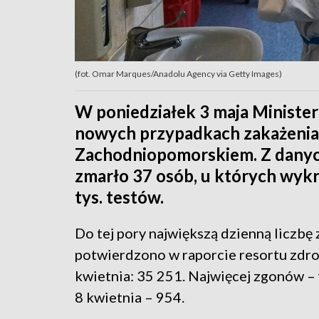
(fot. Omar Marques/Anadolu Agency via Getty Images)
W poniedziałek 3 maja Ministe
nowych przypadkach zakażenia
Zachodniopomorskiem. Z danych
zmarło 37 osób, u których wy
tys. testów.
Do tej pory największą dzienną liczb
potwierdzono w raporcie resortu zdro
kwietnia: 35 251. Najwięcej zgonów – 
8 kwietnia – 954.