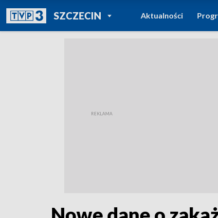
POWRÓT DO
SZCZECIN
Aktualności
Prog
TVP REGIONY
Nowe dane o zakaż