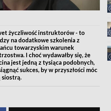
et życzliwość instruktorów - to
ędzy na dodatkowe szkolenia z
 tańcu towarzyskim warunek
rzostwa. I choć wydawałby się, że
ina jest jedną z tysiąca podobnych,
siągnąć sukces, by w przyszłości móc
siostrą.