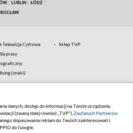
KÓW
/
LUBLIN
/
ŁÓDŹ
/
ROCŁAW
 Telewizja Cyfrowa
Sklep TVP
la prasy
tograficzny
sing (znaki)
klamy
Kontakt
rania danych, dostęp do informacji na Twoim urządzeniu
idacji (zwaną dalej również „TVP”),
Zaufanych Partnerów
anego dopasowania reklam do Twoich zainteresowań i
a PPID do Google.