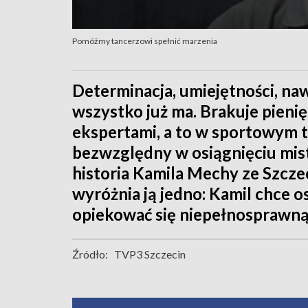
Pomóżmy tancerzowi spełnić marzenia
Determinacja, umiejętności, naw
wszystko już ma. Brakuje pieni
ekspertami, a to w sportowym
bezwzględny w osiągnięciu mist
historia Kamila Mechy ze Szczec
wyróżnia ją jedno: Kamil chce o
opiekować się niepełnosprawną 
Źródło:
TVP3 Szczecin