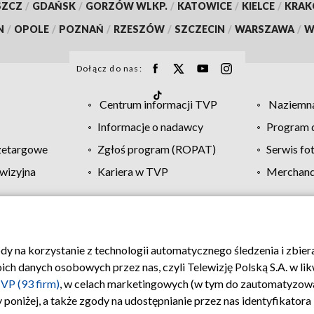
SZCZ
/
GDAŃSK
/
GORZÓW WLKP.
/
KATOWICE
/
KIELCE
/
KRA
N
/
OPOLE
/
POZNAŃ
/
RZESZÓW
/
SZCZECIN
/
WARSZAWA
/
W
Dołącz do nas:
Centrum informacji TVP
Naziemna
Informacje o nadawcy
Program d
zetargowe
Zgłoś program (ROPAT)
Serwis fo
wizyjna
Kariera w TVP
Merchandi
Polityka prywatności
Moje zgody
Pomoc
Biuro re
ody na korzystanie z technologii automatycznego śledzenia i zbie
 danych osobowych przez nas, czyli Telewizję Polską S.A. w likw
VP (93 firm)
, w celach marketingowych (w tym do zautomatyzow
 poniżej, a także zgody na udostępnianie przez nas identyfikator