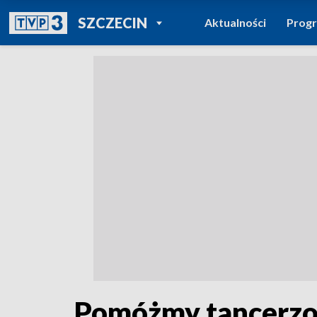
POWRÓT DO
SZCZECIN
Aktualności
Prog
TVP REGIONY
Pomóżmy tancerzo