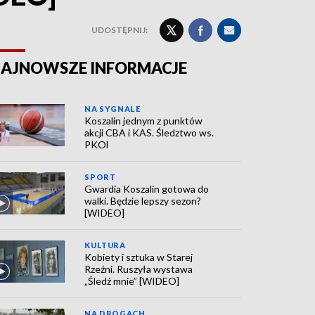
UDOSTĘPNIJ:
AJNOWSZE INFORMACJE
NA SYGNALE
Koszalin jednym z punktów
akcji CBA i KAS. Śledztwo ws.
PKOl
SPORT
Gwardia Koszalin gotowa do
walki. Będzie lepszy sezon?
[WIDEO]
KULTURA
Kobiety i sztuka w Starej
Rzeźni. Ruszyła wystawa
„Śledź mnie” [WIDEO]
NA DROGACH