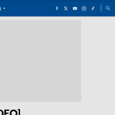
j
DEO]