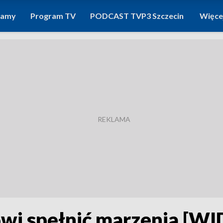
ramy
Program TV
PODCAST TVP3 Szczecin
Więce
wi spełnić marzenia [WI