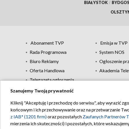
BIAŁYSTOK
/
BYDGO
OLSZTY
Abonament TVP
Emisja w TVP
Rada Programowa
System NOS
Biuro Reklamy
Ogłoszenie pr
Oferta Handlowa
Akademia Tele
Telegazeta ogłoszenia
Szanujemy Twoją prywatność
Regulamin TVP
Kliknij "Akceptuję i przechodzę do serwisu", aby wyrazić zg
końcowym i ich przechowywanie oraz na przetwarzanie Twoich
z IAB* (1201 firm)
oraz pozostałych
Zaufanych Partnerów T
mierzenia ich skuteczności) i pozostałych, które wskazujemy