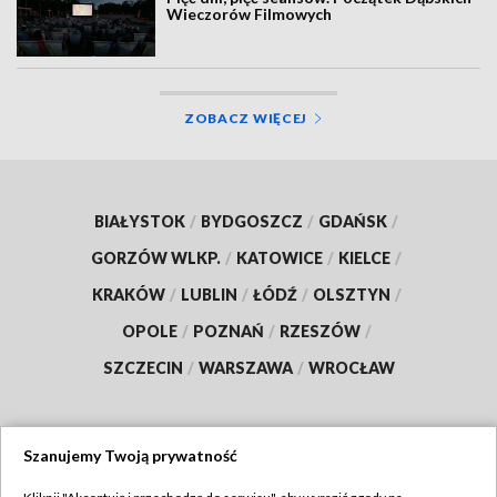
Wieczorów Filmowych
ZOBACZ WIĘCEJ
BIAŁYSTOK
/
BYDGOSZCZ
/
GDAŃSK
/
GORZÓW WLKP.
/
KATOWICE
/
KIELCE
/
KRAKÓW
/
LUBLIN
/
ŁÓDŹ
/
OLSZTYN
/
OPOLE
/
POZNAŃ
/
RZESZÓW
/
SZCZECIN
/
WARSZAWA
/
WROCŁAW
Szanujemy Twoją prywatność
Dołącz do nas: