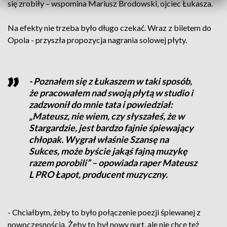
się zrobiły – wspomina Mariusz Brodowski, ojciec Łukasza.
Na efekty nie trzeba było długo czekać. Wraz z biletem do
Opola - przyszła propozycja nagrania solowej płyty.
- Poznałem się z Łukaszem w taki sposób,
że pracowałem nad swoją płytą w studio i
zadzwonił do mnie tata i powiedział:
„Mateusz, nie wiem, czy słyszałeś, że w
Stargardzie, jest bardzo fajnie śpiewający
chłopak. Wygrał właśnie Szansę na
Sukces, może byście jakąś fajną muzykę
razem porobili” – opowiada raper Mateusz
L PRO Łapot, producent muzyczny.
- Chciałbym, żeby to było połączenie poezji śpiewanej z
nowoczesnością. Żeby to był nowy nurt, ale nie chcę też