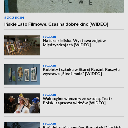
SZCZECIN
Ińskie Lato Filmowe. Czas na dobre kino [WIDEO]
SZCZECIN
Natura z bliska. Wystawa zdjęć w
Międzyzdrojach [WIDEO]
SZCZECIN
Kobiety i sztuka w Starej Rzeźni. Ruszyła
wystawa „Śledź mnie” [WIDEO]
SZCZECIN
Wakacyjne wieczory ze sztuką. Teatr
Polski zaprasza widzów [WIDEO]
SZCZECIN
Pięć dni, pięć seansów. Początek Dąbskich