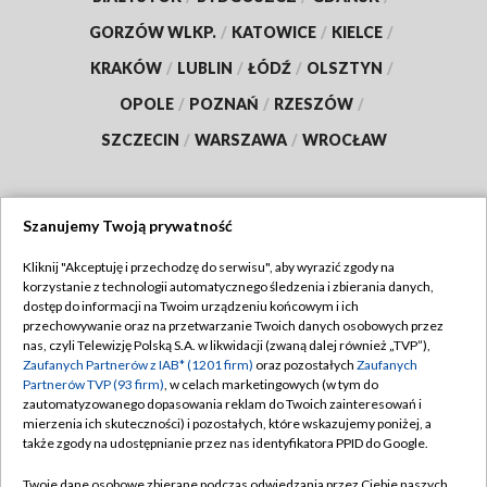
GORZÓW WLKP.
/
KATOWICE
/
KIELCE
/
KRAKÓW
/
LUBLIN
/
ŁÓDŹ
/
OLSZTYN
/
OPOLE
/
POZNAŃ
/
RZESZÓW
/
SZCZECIN
/
WARSZAWA
/
WROCŁAW
Szanujemy Twoją prywatność
Dołącz do nas:
Kliknij "Akceptuję i przechodzę do serwisu", aby wyrazić zgody na
korzystanie z technologii automatycznego śledzenia i zbierania danych,
TVP
dostęp do informacji na Twoim urządzeniu końcowym i ich
Abonament TVP
przechowywanie oraz na przetwarzanie Twoich danych osobowych przez
Regulamin TVP
nas, czyli Telewizję Polską S.A. w likwidacji (zwaną dalej również „TVP”),
Emisja w TVP
Polityka prywatności
Zaufanych Partnerów z IAB* (1201 firm)
oraz pozostałych
Zaufanych
Partnerów TVP (93 firm)
, w celach marketingowych (w tym do
Centrum informacji TVP
Moje zgody
zautomatyzowanego dopasowania reklam do Twoich zainteresowań i
mierzenia ich skuteczności) i pozostałych, które wskazujemy poniżej, a
Naziemna Telewizja Cyfrowa
Pomoc
także zgody na udostępnianie przez nas identyfikatora PPID do Google.
Sklep TVP
Biuro reklamy
Twoje dane osobowe zbierane podczas odwiedzania przez Ciebie naszych