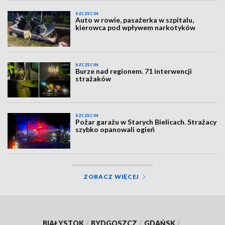
SZCZECIN
Auto w rowie, pasażerka w szpitalu,
kierowca pod wpływem narkotyków
SZCZECIN
Burze nad regionem. 71 interwencji
strażaków
SZCZECIN
Pożar garażu w Starych Bielicach. Strażacy
szybko opanowali ogień
ZOBACZ WIĘCEJ
BIAŁYSTOK
/
BYDGOSZCZ
/
GDAŃSK
/