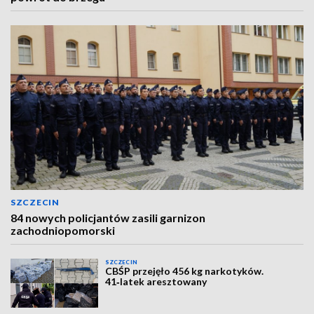
SZCZECIN
84 nowych policjantów zasili garnizon
zachodniopomorski
SZCZECIN
CBŚP przejęło 456 kg narkotyków.
41‑latek aresztowany