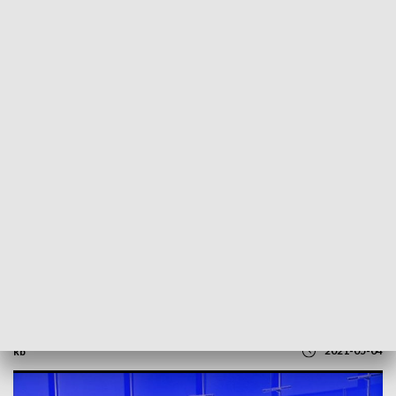
POWRÓT DO
SZCZECIN
TVP REGIONY
Międzynarodowy Dzień Strażaka.
Rozmowa z kpt. Tomaszem Kubiakiem
[WIDEO]
2021-05-04
kb