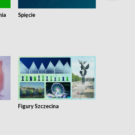
nia
Spięcie
Niedziałkow
Figury Szczecina