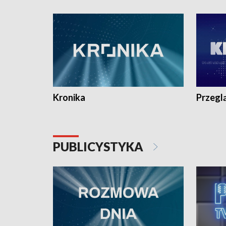
e-mail: kronika@tvp.pl.
e-mail: k
Kronika
Przegl
PUBLICYSTYKA