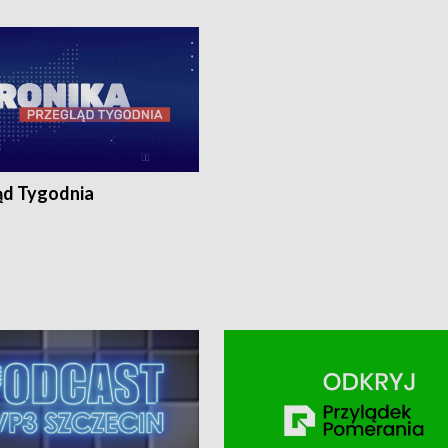
ronika@tvp.pl.
e-mail: kronika@tvp.pl.
ąd Tygodnia