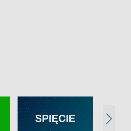
e-mail: kronika@tvp.pl.
e-mail: kronika@t