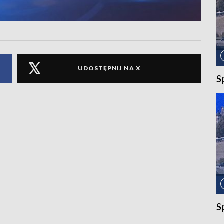
UDOSTĘPNIJ NA X
S
S