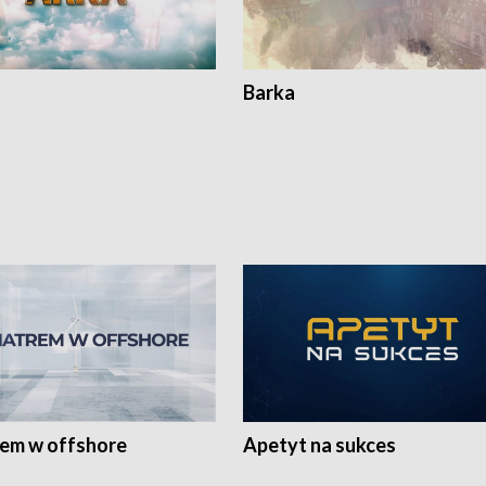
Barka
rem w offshore
Apetyt na sukces