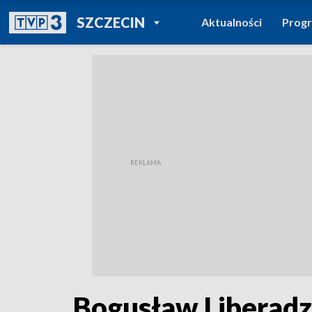
POWRÓT DO
SZCZECIN
Aktualności
Prog
TVP REGIONY
Bogusław Liberadzk