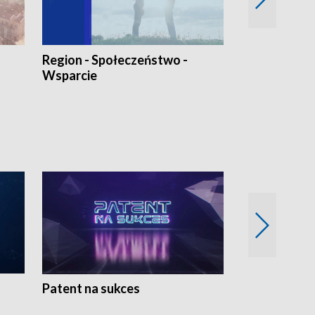
Region - Społeczeństwo -
Bez Barier
Wsparcie
Patent na sukces
Rolnictwo w 