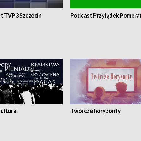
t TVP3 Szczecin
Podcast Przylądek Pomera
Kultura
Twórcze horyzonty