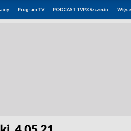
ramy
Program TV
PODCAST TVP3 Szczecin
Więce
i, 4.05.21