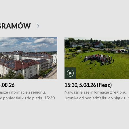
OGRAMÓW
5.08.26
15:30, 5.08.26 (flesz)
jsze informacje z regionu.
Najważniejsze informacje z regionu.
d poniedziałku do piątku 15:30
Kronika od poniedziałku do piątku 1
16:30 (+ rozmowa), 18:30, 21:30.
(flesz), 16:30 (+ rozmowa), 18:30, 21
y i święta 15:30 i 16:30
W weekendy i święta 15:30 i 16:30
8:30 i 21:30. Dziennikarze czekają
(flesz), 18:30 i 21:30. Dziennikarze c
a zgłoszenia: Szczecin - tel. 91-
na Państwa zgłoszenia: Szczecin - te
0, Koszalin - tel. 94-34-50-054,
4 8-10-400, Koszalin - tel. 94-34-50