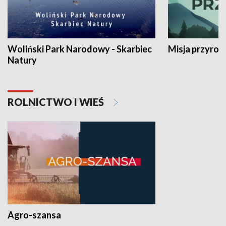
Woliński Park Narodowy - Skarbiec
Misja przyrod
Natury
ROLNICTWO I WIEŚ
Agro-szansa