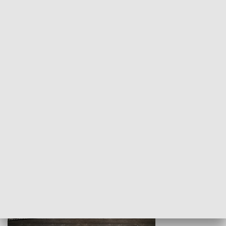
Z indeksem w ręku
Droga po suk
HISTORIA