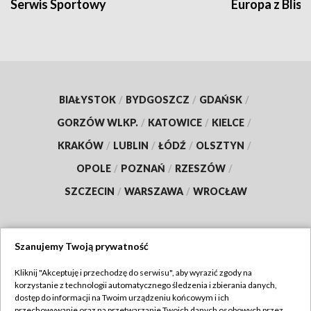
Serwis Sportowy
Europa z Blisk
BIAŁYSTOK
/
BYDGOSZCZ
/
GDAŃSK
/
GORZÓW WLKP.
/
KATOWICE
/
KIELCE
/
KRAKÓW
/
LUBLIN
/
ŁÓDŹ
/
OLSZTYN
/
OPOLE
/
POZNAŃ
/
RZESZÓW
/
SZCZECIN
/
WARSZAWA
/
WROCŁAW
Szanujemy Twoją prywatność
Dołącz do nas:
Kliknij "Akceptuję i przechodzę do serwisu", aby wyrazić zgody na
korzystanie z technologii automatycznego śledzenia i zbierania danych,
TVP
dostęp do informacji na Twoim urządzeniu końcowym i ich
Abonament TVP
przechowywanie oraz na przetwarzanie Twoich danych osobowych przez