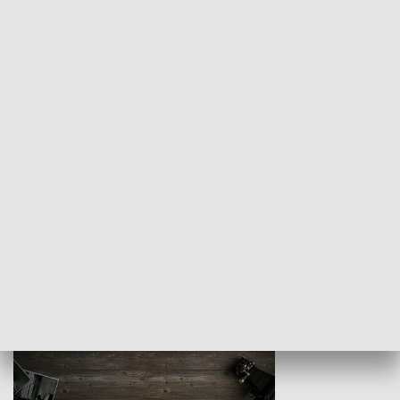
Z indeksem w ręku
Droga po suk
HISTORIA