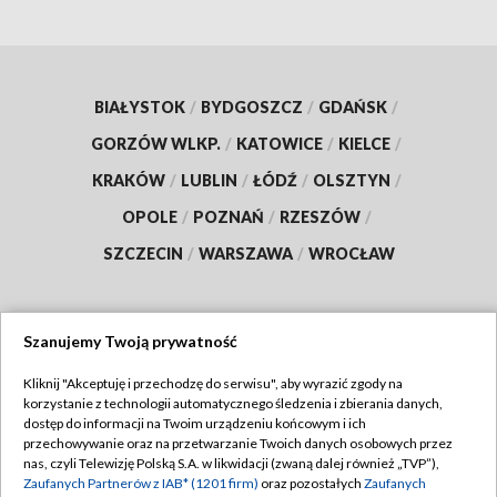
BIAŁYSTOK
/
BYDGOSZCZ
/
GDAŃSK
/
GORZÓW WLKP.
/
KATOWICE
/
KIELCE
/
KRAKÓW
/
LUBLIN
/
ŁÓDŹ
/
OLSZTYN
/
OPOLE
/
POZNAŃ
/
RZESZÓW
/
SZCZECIN
/
WARSZAWA
/
WROCŁAW
Szanujemy Twoją prywatność
Dołącz do nas:
Kliknij "Akceptuję i przechodzę do serwisu", aby wyrazić zgody na
korzystanie z technologii automatycznego śledzenia i zbierania danych,
TVP
dostęp do informacji na Twoim urządzeniu końcowym i ich
Abonament TVP
przechowywanie oraz na przetwarzanie Twoich danych osobowych przez
Regulamin TVP
nas, czyli Telewizję Polską S.A. w likwidacji (zwaną dalej również „TVP”),
Emisja w TVP
Polityka prywatności
Zaufanych Partnerów z IAB* (1201 firm)
oraz pozostałych
Zaufanych