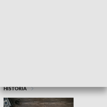
NAUKA I EDUKACJA
Z indeksem w ręku
Droga po suk
HISTORIA