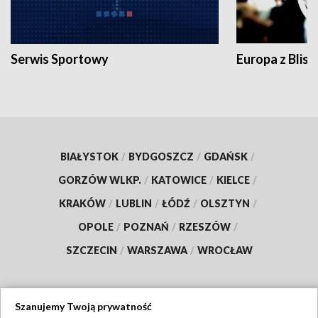
Serwis Sportowy
Europa z Blisk
BIAŁYSTOK
/
BYDGOSZCZ
/
GDAŃSK
/
GORZÓW WLKP.
/
KATOWICE
/
KIELCE
/
KRAKÓW
/
LUBLIN
/
ŁÓDŹ
/
OLSZTYN
/
OPOLE
/
POZNAŃ
/
RZESZÓW
/
SZCZECIN
/
WARSZAWA
/
WROCŁAW
Szanujemy Twoją prywatność
Dołącz do nas: