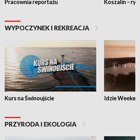
Pracownia reportażu
Koszalin – ryt
WYPOCZYNEK I REKREACJA
Kurs na Świnoujście
Idzie Weeken
PRZYRODA I EKOLOGIA