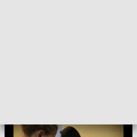
POWRÓT DO
SZCZECIN
TVP REGIONY
Ostatni dzień przedłużonej akcji
"zaszczep się w majówkę" [WIDEO]
2021-05-05
Mateusz Burdziński / kb