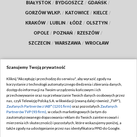
BIAŁYSTOK
/
BYDGOSZCZ
/
GDAŃSK
/
GORZÓW WLKP.
/
KATOWICE
/
KIELCE
/
KRAKÓW
/
LUBLIN
/
ŁÓDŹ
/
OLSZTYN
/
OPOLE
/
POZNAŃ
/
RZESZÓW
/
SZCZECIN
/
WARSZAWA
/
WROCŁAW
Szanujemy Twoją prywatność
Dołącz do nas:
Kliknij "Akceptuję i przechodzę do serwisu", aby wyrazić zgody na
korzystanie z technologii automatycznego śledzenia i zbierania danych,
TVP
dostęp do informacji na Twoim urządzeniu końcowym i ich
Abonament TVP
przechowywanie oraz na przetwarzanie Twoich danych osobowych przez
Regulamin TVP
nas, czyli Telewizję Polską S.A. w likwidacji (zwaną dalej również „TVP”),
Emisja w TVP
Polityka prywatności
Zaufanych Partnerów z IAB* (1201 firm)
oraz pozostałych
Zaufanych
Partnerów TVP (93 firm)
, w celach marketingowych (w tym do
Centrum informacji TVP
Moje zgody
zautomatyzowanego dopasowania reklam do Twoich zainteresowań i
mierzenia ich skuteczności) i pozostałych, które wskazujemy poniżej, a
Naziemna Telewizja Cyfrowa
Pomoc
także zgody na udostępnianie przez nas identyfikatora PPID do Google.
Sklep TVP
Biuro reklamy