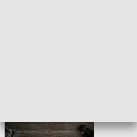
Z indeksem w ręku
Droga po suk
HISTORIA