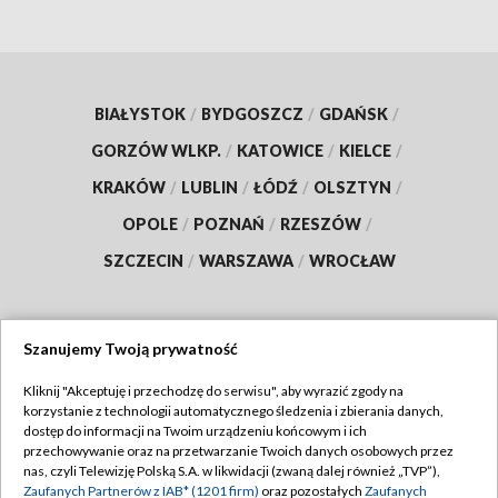
BIAŁYSTOK
/
BYDGOSZCZ
/
GDAŃSK
/
GORZÓW WLKP.
/
KATOWICE
/
KIELCE
/
KRAKÓW
/
LUBLIN
/
ŁÓDŹ
/
OLSZTYN
/
OPOLE
/
POZNAŃ
/
RZESZÓW
/
SZCZECIN
/
WARSZAWA
/
WROCŁAW
Szanujemy Twoją prywatność
Dołącz do nas:
Kliknij "Akceptuję i przechodzę do serwisu", aby wyrazić zgody na
korzystanie z technologii automatycznego śledzenia i zbierania danych,
TVP
dostęp do informacji na Twoim urządzeniu końcowym i ich
Abonament TVP
przechowywanie oraz na przetwarzanie Twoich danych osobowych przez
Regulamin TVP
nas, czyli Telewizję Polską S.A. w likwidacji (zwaną dalej również „TVP”),
Emisja w TVP
Polityka prywatności
Zaufanych Partnerów z IAB* (1201 firm)
oraz pozostałych
Zaufanych