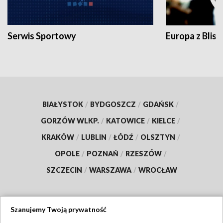
Serwis Sportowy
Europa z Blisk
BIAŁYSTOK
/
BYDGOSZCZ
/
GDAŃSK
/
GORZÓW WLKP.
/
KATOWICE
/
KIELCE
/
KRAKÓW
/
LUBLIN
/
ŁÓDŹ
/
OLSZTYN
/
OPOLE
/
POZNAŃ
/
RZESZÓW
/
SZCZECIN
/
WARSZAWA
/
WROCŁAW
Szanujemy Twoją prywatność
Dołącz do nas: