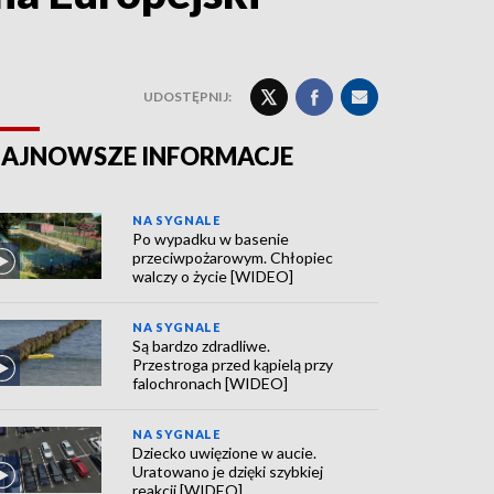
UDOSTĘPNIJ:
AJNOWSZE INFORMACJE
NA SYGNALE
Po wypadku w basenie
przeciwpożarowym. Chłopiec
walczy o życie [WIDEO]
NA SYGNALE
Są bardzo zdradliwe.
Przestroga przed kąpielą przy
falochronach [WIDEO]
NA SYGNALE
Dziecko uwięzione w aucie.
Uratowano je dzięki szybkiej
reakcji [WIDEO]