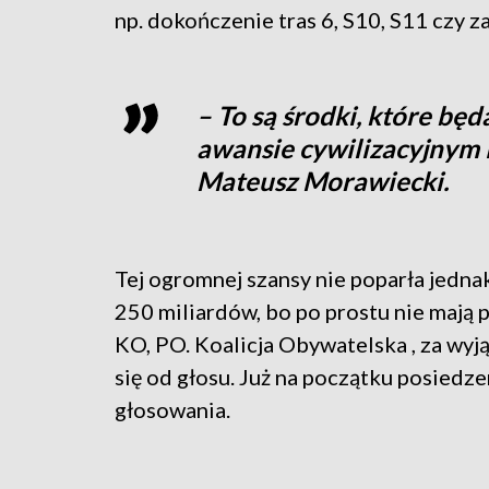
np. dokończenie tras 6, S10, S11 czy 
– To są środki, które bę
awansie cywilizacyjnym 
Mateusz Morawiecki.
Tej ogromnej szansy nie poparła jedna
250 miliardów, bo po prostu nie mają 
KO, PO. Koalicja Obywatelska , za wyj
się od głosu. Już na początku posied
głosowania.