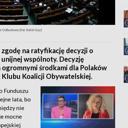
sz Odbudowy (fot. Rafał Guz)
zgodę na ratyfikację decyzji o
unijnej wspólnoty. Decyzję
Za ogromnymi środkami dla Polaków
 Klubu Koalicji Obywatelskiej.
go Funduszu
jne lata, bo
niędzy nie
oje mocne
pejskiej