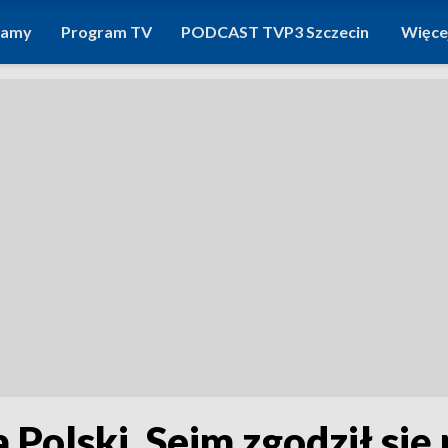
ramy
Program TV
PODCAST TVP3 Szczecin
Więce
 Polski. Sejm zgodził się