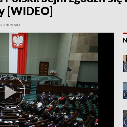
y [WIDEO]
IE/POLSKA
N