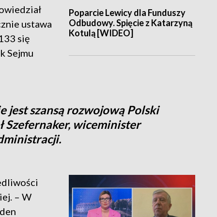
owiedział
Poparcie Lewicy dla Funduszy
Odbudowy. Spięcie z Katarzyną
znie ustawa
Kotulą [WIDEO]
 133 się
ek Sejmu
ie jest szansą rozwojową Polski
ł Szefernaker, wiceminister
ministracji.
edliwości
iej. – W
eden