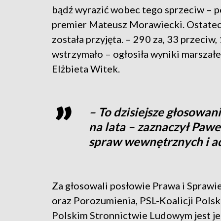
bądź wyrazić wobec tego sprzeciw – p
premier Mateusz Morawiecki. Ostatec
została przyjęta. – 290 za, 33 przeciw,
wstrzymało – ogłosiła wyniki marszał
Elżbieta Witek.
– To dzisiejsze głosowan
na lata – zaznaczył Pawe
spraw wewnętrznych i ad
Za głosowali posłowie Prawa i Sprawi
oraz Porozumienia, PSL-Koalicji Polsk
Polskim Stronnictwie Ludowym jest j