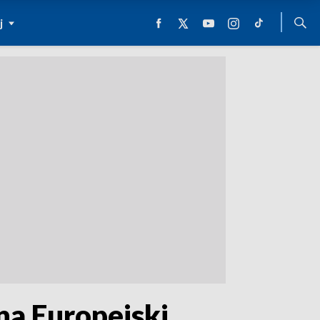
j
 na Europejski