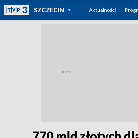
POWRÓT DO
SZCZECIN
Aktualności
Prog
TVP REGIONY
770 mld złotych dla