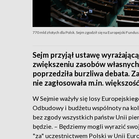
770 mld złotych dla Polsk. Sejm zgodził się na Europejski Fundu
Sejm przyjął ustawę wyrażającą 
zwiększeniu zasobów własnych 
poprzedziła burzliwa debata. 
nie zagłosowała m.in. większość
W Sejmie ważyły się losy Europejskie
Odbudowy i budżetu wspólnoty na kole
bez zgody wszystkich państw Unii pie
będzie. – Będziemy mogli wyrazić sw
"za" uczestnictwem Polski w Unii Euro