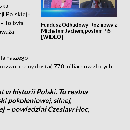
ska –
i Polskiej -
 – To była
Fundusz Odbudowy. Rozmowa z
Michałem Jachem, posłem PiS
 uważa
[WIDEO]
dla naszego
na rozwój mamy dostać 770 miliardów złotych.
 historii Polski. To realna
i pokoleniowej, silnej,
ej – powiedział Czesław Hoc,