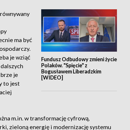
porównywany
opy
ecnie ma być
ospodarczy.
zeba je wziąć
Fundusz Odbudowy zmieni życie
Polaków. "Spięcie" z
w dalszych
Bogusławem Liberadzkim
obrze je
[WIDEO]
 to jest
aciej
żna m.in. w transformację cyfrową,
ki, zieloną energię i modernizację systemu