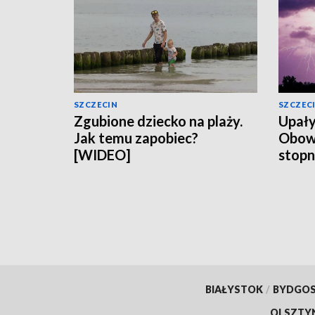
SZCZECIN
SZCZEC
Zgubione dziecko na plaży.
Upały
Jak temu zapobiec?
Obowią
[WIDEO]
stopn
BIAŁYSTOK
/
BYDGO
OLSZTY