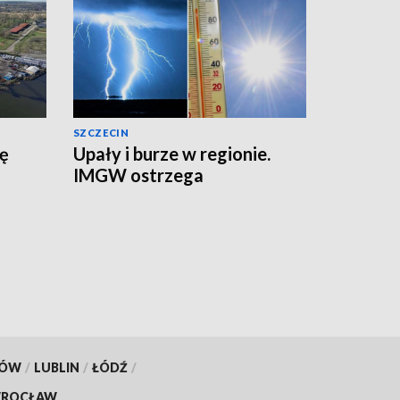
SZCZECIN
zę
Upały i burze w regionie.
IMGW ostrzega
KÓW
/
LUBLIN
/
ŁÓDŹ
/
ROCŁAW