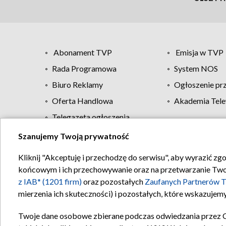
Abonament TVP
Emisja w TVP
Rada Programowa
System NOS
Biuro Reklamy
Ogłoszenie pr
Oferta Handlowa
Akademia Tele
Telegazeta ogłoszenia
Szanujemy Twoją prywatność
Regulamin TVP
Kliknij "Akceptuję i przechodzę do serwisu", aby wyrazić zg
końcowym i ich przechowywanie oraz na przetwarzanie Twoich
z IAB* (1201 firm)
oraz pozostałych
Zaufanych Partnerów T
mierzenia ich skuteczności) i pozostałych, które wskazujemy
Twoje dane osobowe zbierane podczas odwiedzania przez 