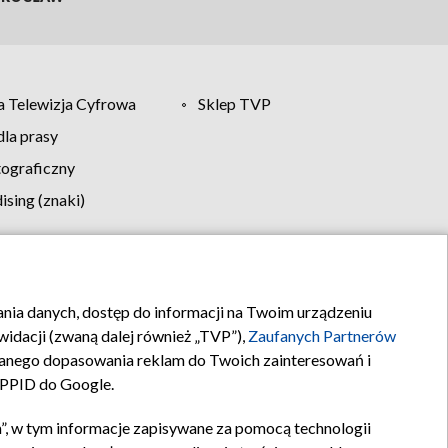
 Telewizja Cyfrowa
Sklep TVP
la prasy
tograficzny
sing (znaki)
klamy
Kontakt
rania danych, dostęp do informacji na Twoim urządzeniu
idacji (zwaną dalej również „TVP”),
Zaufanych Partnerów
anego dopasowania reklam do Twoich zainteresowań i
a PPID do Google.
”, w tym informacje zapisywane za pomocą technologii