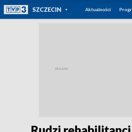
POWRÓT DO
SZCZECIN
Aktualności
Prog
TVP REGIONY
Rudzi rehabilitanc