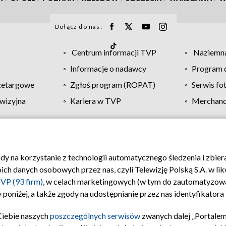
Dołącz do nas:
Centrum informacji TVP
Naziemna
Informacje o nadawcy
Program d
zetargowe
Zgłoś program (ROPAT)
Serwis fo
wizyjna
Kariera w TVP
Merchandi
Polityka prywatności
Moje zgody
Pomoc
Biuro re
ody na korzystanie z technologii automatycznego śledzenia i zbie
 danych osobowych przez nas, czyli Telewizję Polską S.A. w likw
VP (93 firm)
, w celach marketingowych (w tym do zautomatyzow
 poniżej, a także zgody na udostępnianie przez nas identyfikator
Ciebie naszych
poszczególnych serwisów
zwanych dalej „Portalem