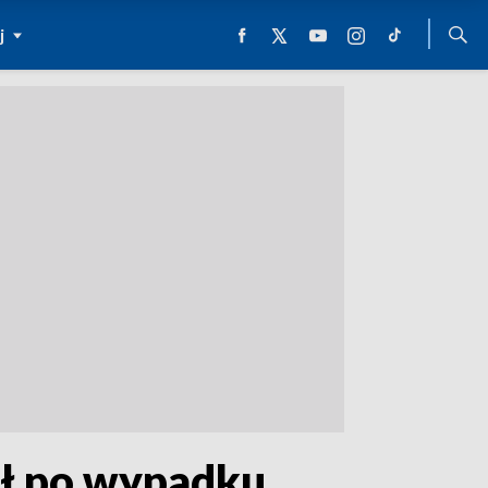
j
sił po wypadku