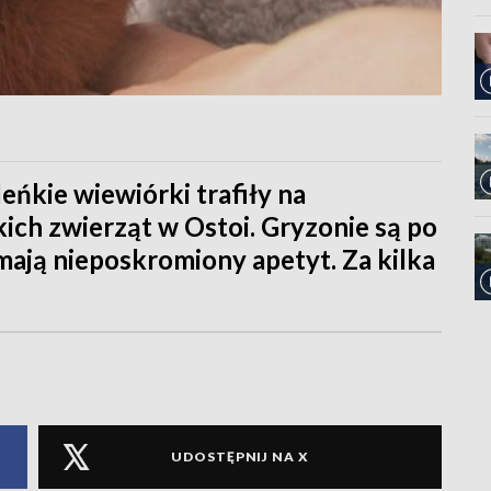
leńkie wiewiórki trafiły na
ikich zwierząt w Ostoi. Gryzonie są po
mają nieposkromiony apetyt. Za kilka
UDOSTĘPNIJ NA X