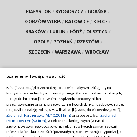
BIAŁYSTOK
/
BYDGOSZCZ
/
GDAŃSK
/
GORZÓW WLKP.
/
KATOWICE
/
KIELCE
/
KRAKÓW
/
LUBLIN
/
ŁÓDŹ
/
OLSZTYN
/
OPOLE
/
POZNAŃ
/
RZESZÓW
/
SZCZECIN
/
WARSZAWA
/
WROCŁAW
Szanujemy Twoją prywatność
Dołącz do nas:
Kliknij "Akceptuję i przechodzę do serwisu", aby wyrazić zgody na
korzystanie z technologii automatycznego śledzenia i zbierania danych,
TVP
dostęp do informacji na Twoim urządzeniu końcowym i ich
Abonament TVP
przechowywanie oraz na przetwarzanie Twoich danych osobowych przez
Regulamin TVP
nas, czyli Telewizję Polską S.A. w likwidacji (zwaną dalej również „TVP”),
Emisja w TVP
Polityka prywatności
Zaufanych Partnerów z IAB* (1201 firm)
oraz pozostałych
Zaufanych
Partnerów TVP (93 firm)
, w celach marketingowych (w tym do
Centrum informacji TVP
Moje zgody
zautomatyzowanego dopasowania reklam do Twoich zainteresowań i
mierzenia ich skuteczności) i pozostałych, które wskazujemy poniżej, a
Naziemna Telewizja Cyfrowa
Pomoc