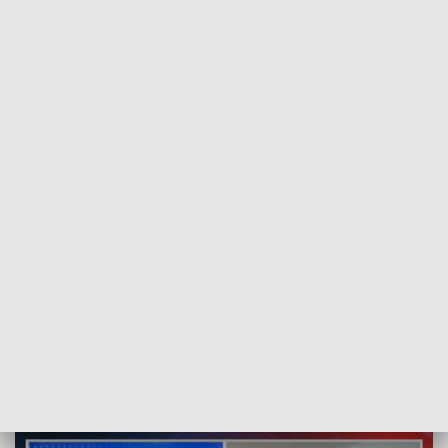
POWRÓT DO
SZCZECIN
TVP REGIONY
Płucne zmiany pocovidowe. Rozmowa z
Tomaszem Karaudą [WIDEO]
2021-05-05
ms