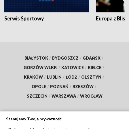
Serwis Sportowy
Europa z Blisk
BIAŁYSTOK
/
BYDGOSZCZ
/
GDAŃSK
/
GORZÓW WLKP.
/
KATOWICE
/
KIELCE
/
KRAKÓW
/
LUBLIN
/
ŁÓDŹ
/
OLSZTYN
/
OPOLE
/
POZNAŃ
/
RZESZÓW
/
SZCZECIN
/
WARSZAWA
/
WROCŁAW
Szanujemy Twoją prywatność
Dołącz do nas: