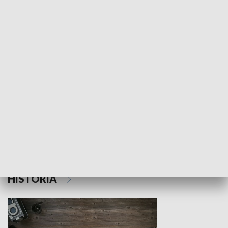
NAUKA I EDUKACJA
Z indeksem w ręku
Droga po suk
HISTORIA