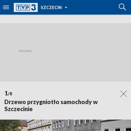
POWRÓT DO
SZCZECIN
TVP REGIONY
1
/8
Drzewo przygniotło samochody w
Szczecinie