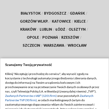
BIAŁYSTOK
/
BYDGOSZCZ
/
GDAŃSK
/
GORZÓW WLKP.
/
KATOWICE
/
KIELCE
/
KRAKÓW
/
LUBLIN
/
ŁÓDŹ
/
OLSZTYN
/
OPOLE
/
POZNAŃ
/
RZESZÓW
/
SZCZECIN
/
WARSZAWA
/
WROCŁAW
Szanujemy Twoją prywatność
Dołącz do nas:
Kliknij "Akceptuję i przechodzę do serwisu", aby wyrazić zgody na
korzystanie z technologii automatycznego śledzenia i zbierania danych,
TVP
dostęp do informacji na Twoim urządzeniu końcowym i ich
Abonament TVP
przechowywanie oraz na przetwarzanie Twoich danych osobowych przez
Regulamin TVP
nas, czyli Telewizję Polską S.A. w likwidacji (zwaną dalej również „TVP”),
Emisja w TVP
Polityka prywatności
Zaufanych Partnerów z IAB* (1201 firm)
oraz pozostałych
Zaufanych
Partnerów TVP (93 firm)
, w celach marketingowych (w tym do
Centrum informacji TVP
Moje zgody
zautomatyzowanego dopasowania reklam do Twoich zainteresowań i
mierzenia ich skuteczności) i pozostałych, które wskazujemy poniżej, a