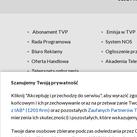
Abonament TVP
Emisja w TVP
Rada Programowa
System NOS
Biuro Reklamy
Ogłoszenie pr
Oferta Handlowa
Akademia Tele
Telegazeta ogłoszenia
Szanujemy Twoją prywatność
Regulamin TVP
Kliknij "Akceptuję i przechodzę do serwisu", aby wyrazić zg
końcowym i ich przechowywanie oraz na przetwarzanie Twoich
z IAB* (1201 firm)
oraz pozostałych
Zaufanych Partnerów T
mierzenia ich skuteczności) i pozostałych, które wskazujemy
Twoje dane osobowe zbierane podczas odwiedzania przez 