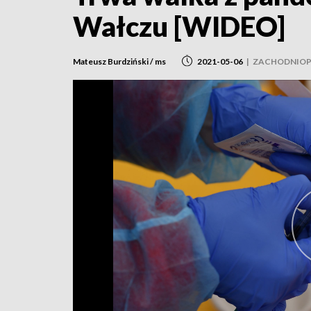
Wałczu [WIDEO]
Mateusz Burdziński / ms
2021-05-06
|
ZACHODNIOP