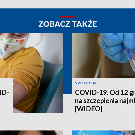
ZOBACZ TAKŻE
SZCZECIN
ID-
COVID-19. Od 12 gr
na szczepienia najm
[WIDEO]