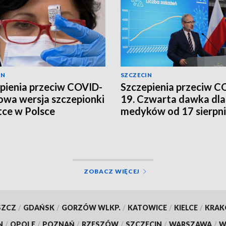
IN
SZCZECIN
pienia przeciw COVID-
Szczepienia przeciw C
owa wersja szczepionki
19. Czwarta dawka dla
ce w Polsce
medyków od 17 sierpn
[WIDEO]
ZOBACZ WIĘCEJ
SZCZ
/
GDAŃSK
/
GORZÓW WLKP.
/
KATOWICE
/
KIELCE
/
KRA
N
/
OPOLE
/
POZNAŃ
/
RZESZÓW
/
SZCZECIN
/
WARSZAWA
/
W