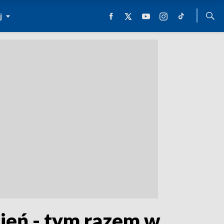
j
ień - tym razem w