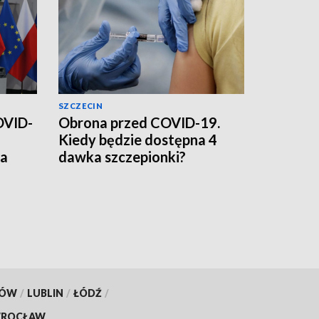
SZCZECIN
OVID-
Obrona przed COVID-19.
Kiedy będzie dostępna 4
ia
dawka szczepionki?
KÓW
/
LUBLIN
/
ŁÓDŹ
/
ROCŁAW