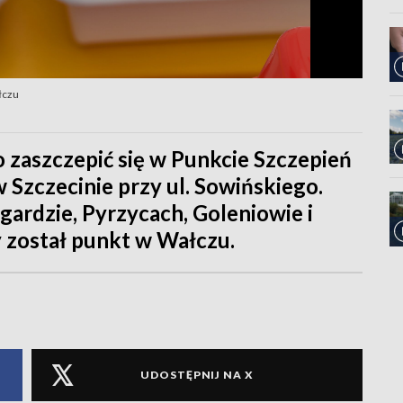
łczu
 zaszczepić się w Punkcie Szczepień
Szczecinie przy ul. Sowińskiego.
ardzie, Pyrzycach, Goleniowie i
y został punkt w Wałczu.
UDOSTĘPNIJ NA X