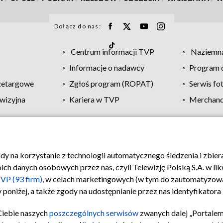
Dołącz do nas:
Centrum informacji TVP
Naziemna
Informacje o nadawcy
Program d
zetargowe
Zgłoś program (ROPAT)
Serwis fo
wizyjna
Kariera w TVP
Merchandi
Polityka prywatności
Moje zgody
Pomoc
Biuro re
ody na korzystanie z technologii automatycznego śledzenia i zbie
 danych osobowych przez nas, czyli Telewizję Polską S.A. w likw
VP (93 firm)
, w celach marketingowych (w tym do zautomatyzow
 poniżej, a także zgody na udostępnianie przez nas identyfikator
Ciebie naszych
poszczególnych serwisów
zwanych dalej „Portalem