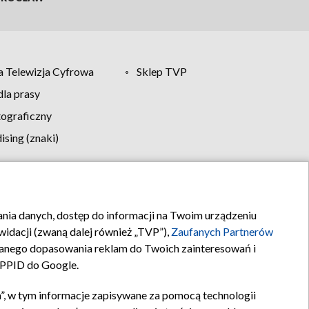
 Telewizja Cyfrowa
Sklep TVP
la prasy
tograficzny
sing (znaki)
klamy
Kontakt
rania danych, dostęp do informacji na Twoim urządzeniu
idacji (zwaną dalej również „TVP”),
Zaufanych Partnerów
anego dopasowania reklam do Twoich zainteresowań i
a PPID do Google.
”, w tym informacje zapisywane za pomocą technologii