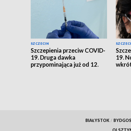
SZCZECIN
SZCZEC
Szczepienia przeciw COVID-
Szcze
19. Druga dawka
19. N
przypominająca już od 12.
wkrót
roku życia
BIAŁYSTOK
/
BYDGO
OLSZTY