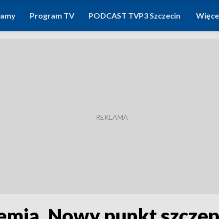
ramy
Program TV
PODCAST TVP3 Szczecin
Więce
emią. Nowy punkt szczep