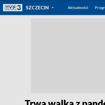
POWRÓT DO
SZCZECIN
Aktualności
Prog
TVP REGIONY
Trwa walka z pand