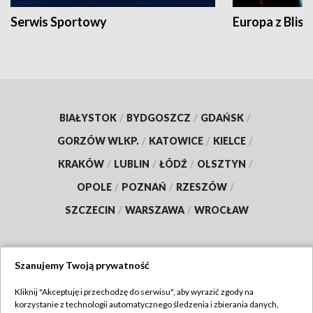
Serwis Sportowy
Europa z Blisk
BIAŁYSTOK
/
BYDGOSZCZ
/
GDAŃSK
/
GORZÓW WLKP.
/
KATOWICE
/
KIELCE
/
KRAKÓW
/
LUBLIN
/
ŁÓDŹ
/
OLSZTYN
/
OPOLE
/
POZNAŃ
/
RZESZÓW
/
SZCZECIN
/
WARSZAWA
/
WROCŁAW
Szanujemy Twoją prywatność
Dołącz do nas:
Kliknij "Akceptuję i przechodzę do serwisu", aby wyrazić zgody na
korzystanie z technologii automatycznego śledzenia i zbierania danych,
TVP