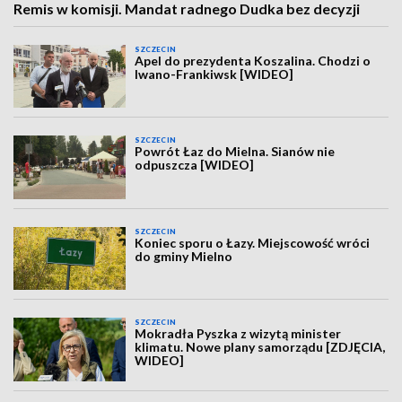
Remis w komisji. Mandat radnego Dudka bez decyzji
SZCZECIN
Apel do prezydenta Koszalina. Chodzi o
Iwano-Frankiwsk [WIDEO]
SZCZECIN
Powrót Łaz do Mielna. Sianów nie
odpuszcza [WIDEO]
SZCZECIN
Koniec sporu o Łazy. Miejscowość wróci
do gminy Mielno
SZCZECIN
Mokradła Pyszka z wizytą minister
klimatu. Nowe plany samorządu [ZDJĘCIA,
WIDEO]