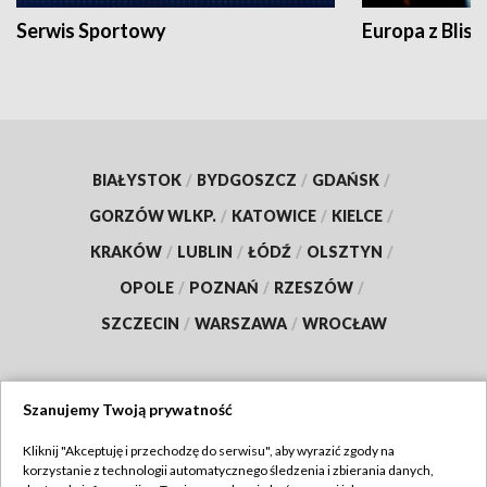
Serwis Sportowy
Europa z Blisk
BIAŁYSTOK
/
BYDGOSZCZ
/
GDAŃSK
/
GORZÓW WLKP.
/
KATOWICE
/
KIELCE
/
KRAKÓW
/
LUBLIN
/
ŁÓDŹ
/
OLSZTYN
/
OPOLE
/
POZNAŃ
/
RZESZÓW
/
SZCZECIN
/
WARSZAWA
/
WROCŁAW
Szanujemy Twoją prywatność
Dołącz do nas:
Kliknij "Akceptuję i przechodzę do serwisu", aby wyrazić zgody na
korzystanie z technologii automatycznego śledzenia i zbierania danych,
TVP