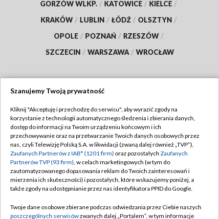
GORZÓW WLKP.
/
KATOWICE
/
KIELCE
/
KRAKÓW
/
LUBLIN
/
ŁÓDŹ
/
OLSZTYN
/
OPOLE
/
POZNAŃ
/
RZESZÓW
/
SZCZECIN
/
WARSZAWA
/
WROCŁAW
Szanujemy Twoją prywatność
Dołącz do nas:
Kliknij "Akceptuję i przechodzę do serwisu", aby wyrazić zgody na
korzystanie z technologii automatycznego śledzenia i zbierania danych,
TVP
dostęp do informacji na Twoim urządzeniu końcowym i ich
Abonament TVP
przechowywanie oraz na przetwarzanie Twoich danych osobowych przez
Regulamin TVP
nas, czyli Telewizję Polską S.A. w likwidacji (zwaną dalej również „TVP”),
Emisja w TVP
Polityka prywatności
Zaufanych Partnerów z IAB* (1201 firm)
oraz pozostałych
Zaufanych
Partnerów TVP (93 firm)
, w celach marketingowych (w tym do
Centrum informacji TVP
Moje zgody
zautomatyzowanego dopasowania reklam do Twoich zainteresowań i
mierzenia ich skuteczności) i pozostałych, które wskazujemy poniżej, a
Naziemna Telewizja Cyfrowa
Pomoc
także zgody na udostępnianie przez nas identyfikatora PPID do Google.
Sklep TVP
Biuro reklamy
Twoje dane osobowe zbierane podczas odwiedzania przez Ciebie naszych
Rada Programowa
Kontakt
poszczególnych serwisów
zwanych dalej „Portalem”, w tym informacje