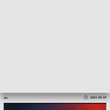
POWRÓT DO
SZCZECIN
TVP REGIONY
Nabieranie odporności populacyjnej.
Rozmowa z dr. Michałem Sutkowskim
[WIDEO]
2021-05-07
ms