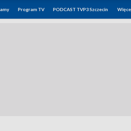
ramy
Program TV
PODCAST TVP3 Szczecin
Więce