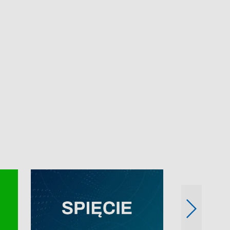
e-mail: kronika@tvp.pl.
e-mail: kronika@t