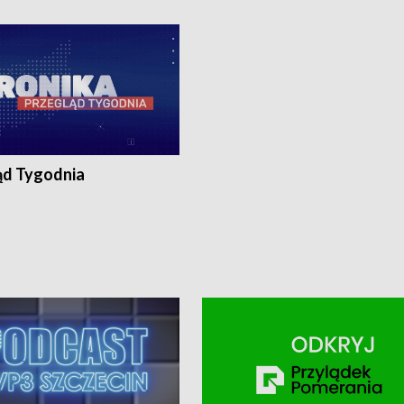
ronika@tvp.pl.
e-mail: kronika@tvp.pl.
ąd Tygodnia