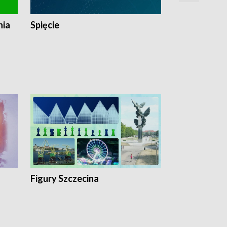
nia
Spięcie
Niedziałkow
Figury Szczecina