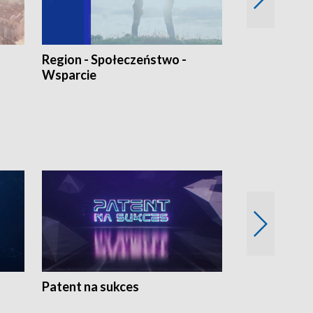
Region - Społeczeństwo -
Bez Barier
Wsparcie
Patent na sukces
Rolnictwo w 