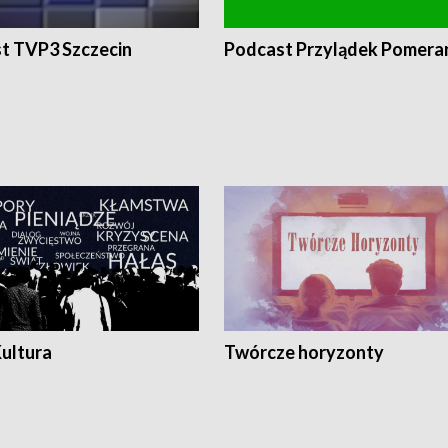
t TVP3 Szczecin
Podcast Przylądek Pomera
Kultura
Twórcze horyzonty