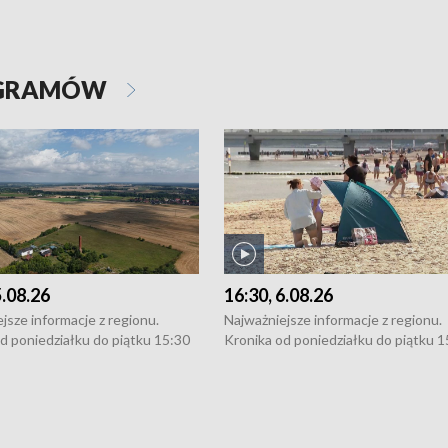
OGRAMÓW
5.08.26
16:30, 6.08.26
jsze informacje z regionu.
Najważniejsze informacje z regionu.
d poniedziałku do piątku 15:30
Kronika od poniedziałku do piątku 1
16:30 (+ rozmowa), 18:30, 21:30.
(flesz), 16:30 (+ rozmowa), 18:30, 21
y i święta 15:30 i 16:30
W weekendy i święta 15:30 i 16:30
8:30 i 21:30. Dziennikarze czekają
(flesz), 18:30 i 21:30. Dziennikarze c
a zgłoszenia: Szczecin - tel. 91-
na Państwa zgłoszenia: Szczecin - te
0, Koszalin - tel. 94-34-50-054,
4 8-10-400, Koszalin - tel. 94-34-50