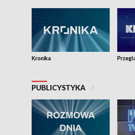
e-mail: kronika@tvp.pl.
e-mail: k
Kronika
Przegl
PUBLICYSTYKA