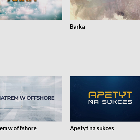
Barka
rem w offshore
Apetyt na sukces