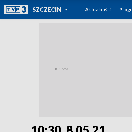
POWRÓT DO
SZCZECIN
Aktualności
Prog
TVP REGIONY
10:30, 8.05.21