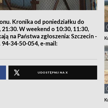
ionu. Kronika od poniedziałku do
0, 21:30. W weekend o 10:30, 11:30,
kają na Państwa zgłoszenia: Szczecin -
K
. 94-34-50-054, e-mail:
UDOSTĘPNIJ NA X
K