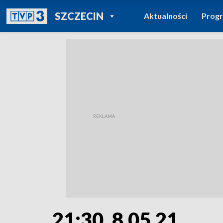
POWRÓT DO
SZCZECIN
Aktualności
Prog
TVP REGIONY
21:30, 8.05.21