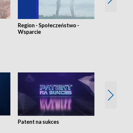
Region - Społeczeństwo -
Bez Barier
Wsparcie
Patent na sukces
Rolnictwo w 