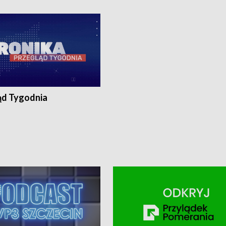
ronika@tvp.pl.
e-mail: kronika@tvp.pl.
ąd Tygodnia