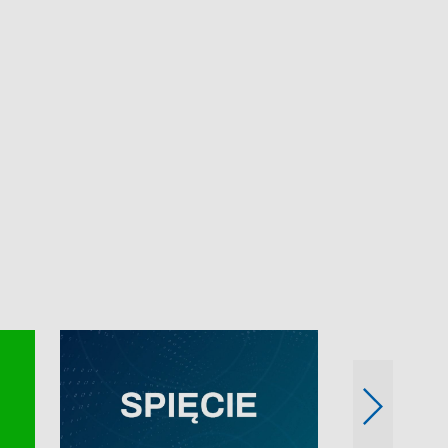
e-mail: kronika@tvp.pl.
e-mail: kronika@t