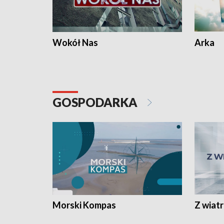
Wokół Nas
Arka
GOSPODARKA
Morski Kompas
Z wiat