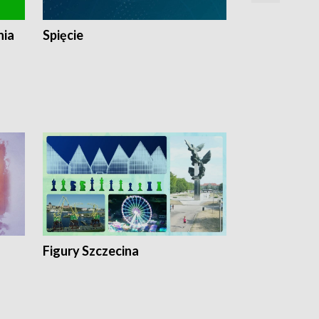
nia
Spięcie
Niedziałkow
Figury Szczecina