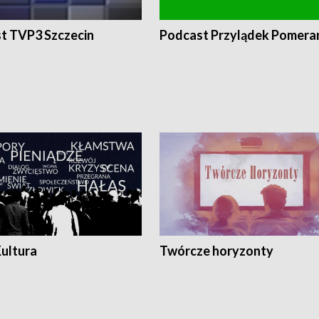
t TVP3 Szczecin
Podcast Przylądek Pomera
Kultura
Twórcze horyzonty