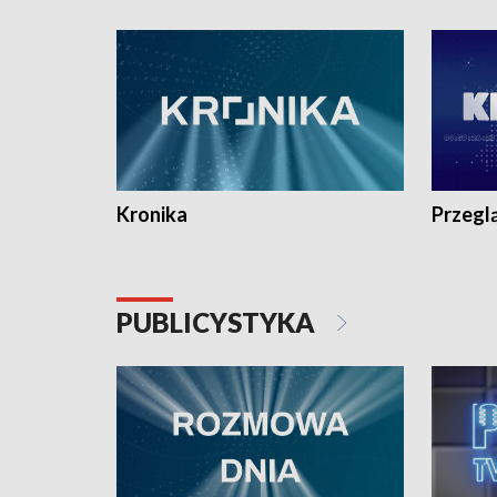
e-mail: kronika@tvp.pl.
e-mail: k
Kronika
Przegl
PUBLICYSTYKA