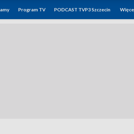
ramy
Program TV
PODCAST TVP3 Szczecin
Więce