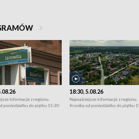
OGRAMÓW
5.08.26
18:30, 5.08.26
jsze informacje z regionu.
Najważniejsze informacje z regionu.
d poniedziałku do piątku 15:30
Kronika od poniedziałku do piątku 1
16:30 (+ rozmowa), 18:30, 21:30.
(flesz), 16:30 (+ rozmowa), 18:30, 21
y i święta 15:30 i 16:30
W weekendy i święta 15:30 i 16:30
8:30 i 21:30. Dziennikarze czekają
(flesz), 18:30 i 21:30. Dziennikarze c
a zgłoszenia: Szczecin - tel. 91-
na Państwa zgłoszenia: Szczecin - te
0, Koszalin - tel. 94-34-50-054,
4 8-10-400, Koszalin - tel. 94-34-50