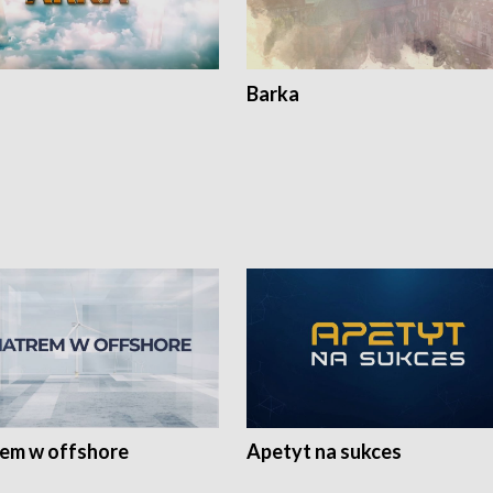
Barka
rem w offshore
Apetyt na sukces