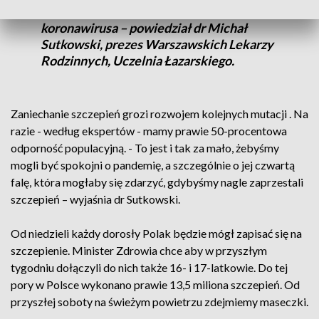
skuteczna wobec tych wariantów
koronawirusa – powiedział dr Michał
Sutkowski, prezes Warszawskich Lekarzy
Rodzinnych, Uczelnia Łazarskiego.
Zaniechanie szczepień grozi rozwojem kolejnych mutacji . Na
razie - według ekspertów - mamy prawie 50-procentowa
odporność populacyjną. - To jest i tak za mało, żebyśmy
mogli być spokojni o pandemię, a szczególnie o jej czwartą
falę, która mogłaby się zdarzyć, gdybyśmy nagle zaprzestali
szczepień – wyjaśnia dr Sutkowski.
Od niedzieli każdy dorosły Polak będzie mógł zapisać się na
szczepienie. Minister Zdrowia chce aby w przyszłym
tygodniu dołączyli do nich także 16- i 17-latkowie. Do tej
pory w Polsce wykonano prawie 13,5 miliona szczepień. Od
przyszłej soboty na świeżym powietrzu zdejmiemy maseczki.