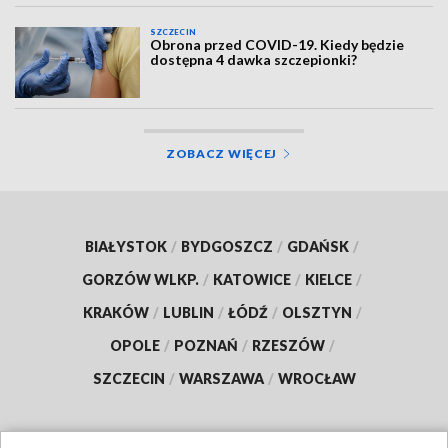
SZCZECIN
Obrona przed COVID-19. Kiedy będzie
dostępna 4 dawka szczepionki?
ZOBACZ WIĘCEJ
BIAŁYSTOK
/
BYDGOSZCZ
/
GDAŃSK
/
GORZÓW WLKP.
/
KATOWICE
/
KIELCE
/
KRAKÓW
/
LUBLIN
/
ŁÓDŹ
/
OLSZTYN
/
OPOLE
/
POZNAŃ
/
RZESZÓW
/
SZCZECIN
/
WARSZAWA
/
WROCŁAW