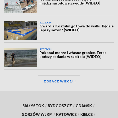
międzynarodowe zawody [WIDEO]
SZCZECIN
Gwardia Koszalin gotowa do walki. Będzie
lepszy sezon? [WIDEO]
SZCZECIN
Pokonał morze i własne granice. Teraz
kończy badania w szpitalu [WIDEO]
ZOBACZ WIĘCEJ
BIAŁYSTOK
/
BYDGOSZCZ
/
GDAŃSK
/
GORZÓW WLKP.
/
KATOWICE
/
KIELCE
/