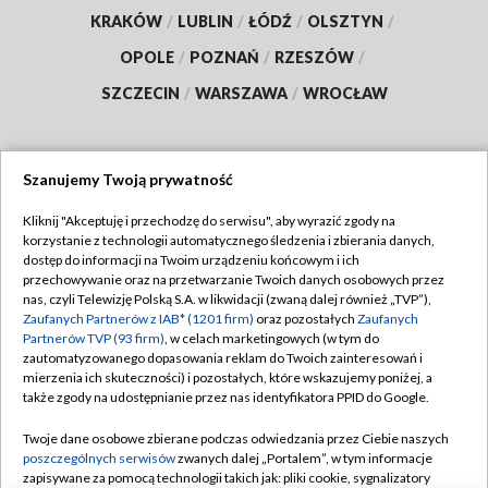
KRAKÓW
/
LUBLIN
/
ŁÓDŹ
/
OLSZTYN
/
OPOLE
/
POZNAŃ
/
RZESZÓW
/
SZCZECIN
/
WARSZAWA
/
WROCŁAW
Szanujemy Twoją prywatność
Dołącz do nas:
Kliknij "Akceptuję i przechodzę do serwisu", aby wyrazić zgody na
korzystanie z technologii automatycznego śledzenia i zbierania danych,
TVP
dostęp do informacji na Twoim urządzeniu końcowym i ich
Abonament TVP
przechowywanie oraz na przetwarzanie Twoich danych osobowych przez
Regulamin TVP
nas, czyli Telewizję Polską S.A. w likwidacji (zwaną dalej również „TVP”),
Emisja w TVP
Polityka prywatności
Zaufanych Partnerów z IAB* (1201 firm)
oraz pozostałych
Zaufanych
Partnerów TVP (93 firm)
, w celach marketingowych (w tym do
Centrum informacji TVP
Moje zgody
zautomatyzowanego dopasowania reklam do Twoich zainteresowań i
mierzenia ich skuteczności) i pozostałych, które wskazujemy poniżej, a
Naziemna Telewizja Cyfrowa
Pomoc
także zgody na udostępnianie przez nas identyfikatora PPID do Google.
Sklep TVP
Biuro reklamy
Twoje dane osobowe zbierane podczas odwiedzania przez Ciebie naszych
Rada Programowa
Kontakt
poszczególnych serwisów
zwanych dalej „Portalem”, w tym informacje
zapisywane za pomocą technologii takich jak: pliki cookie, sygnalizatory