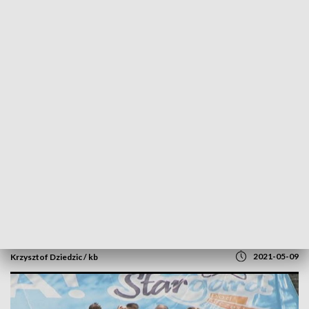
POWRÓT DO
SZCZECIN
TVP REGIONY
Porażka Błękitnych, mimo że do 86
minuty prowadzili [WIDEO]
2021-05-09
Krzysztof Dziedzic / kb