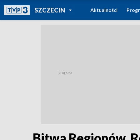
POWRÓT DO
SZCZECIN
Aktualności
Prog
TVP REGIONY
Bitwa Regionów. 