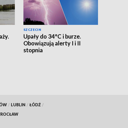
SZCZECIN
aży.
Upały do 34°C i burze.
Obowiązują alerty I i II
stopnia
KÓW
/
LUBLIN
/
ŁÓDŹ
/
ROCŁAW