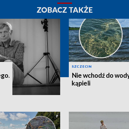
ZOBACZ TAKŻE
SZCZECIN
ego.
Nie wchodź do wody
kąpieli