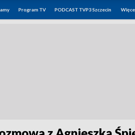
ramy
Program TV
PODCAST TVP3 Szczecin
Więce
Rozmowa z Agnieszką Ś