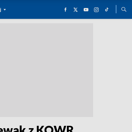
j
piewak z KOWR