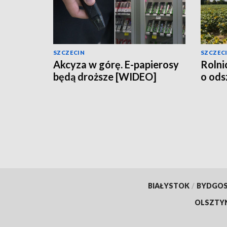
SZCZECIN
SZCZEC
Akcyza w górę. E-papierosy
Rolni
będą droższe [WIDEO]
o od
BIAŁYSTOK
/
BYDGO
OLSZTY