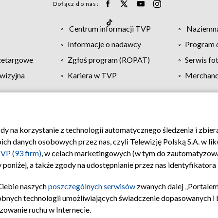
Dołącz do nas:
Centrum informacji TVP
Naziemna
Informacje o nadawcy
Program d
zetargowe
Zgłoś program (ROPAT)
Serwis fo
wizyjna
Kariera w TVP
Merchandi
Polityka prywatności
Moje zgody
Pomoc
Biuro re
ody na korzystanie z technologii automatycznego śledzenia i zbie
 danych osobowych przez nas, czyli Telewizję Polską S.A. w likw
VP (93 firm)
, w celach marketingowych (w tym do zautomatyzow
 poniżej, a także zgody na udostępnianie przez nas identyfikator
Ciebie naszych
poszczególnych serwisów
zwanych dalej „Portalem
obnych technologii umożliwiających świadczenie dopasowanych i be
zowanie ruchu w Internecie.