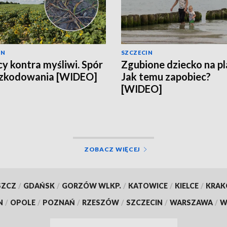
IN
SZCZECIN
cy kontra myśliwi. Spór
Zgubione dziecko na pl
szkodowania [WIDEO]
Jak temu zapobiec?
[WIDEO]
ZOBACZ WIĘCEJ
SZCZ
/
GDAŃSK
/
GORZÓW WLKP.
/
KATOWICE
/
KIELCE
/
KRA
N
/
OPOLE
/
POZNAŃ
/
RZESZÓW
/
SZCZECIN
/
WARSZAWA
/
W