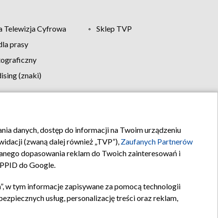
 Telewizja Cyfrowa
Sklep TVP
la prasy
tograficzny
sing (znaki)
klamy
Kontakt
rania danych, dostęp do informacji na Twoim urządzeniu
idacji (zwaną dalej również „TVP”),
Zaufanych Partnerów
anego dopasowania reklam do Twoich zainteresowań i
a PPID do Google.
”, w tym informacje zapisywane za pomocą technologii
zpiecznych usług, personalizację treści oraz reklam,