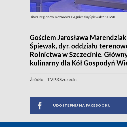
Bitwa Regionów. Rozmowa z Agnieszką Śpiewak z KOWR
Gościem Jarosława Marendziaka
Śpiewak, dyr. oddziału tereno
Rolnictwa w Szczecinie. Główn
kulinarny dla Kół Gospodyń Wie
Źródło:
TVP3 Szczecin
UDOSTĘPNIJ NA FACEBOOKU