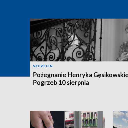
SZCZECIN
Pożegnanie Henryka Gęsikowski
Pogrzeb 10 sierpnia