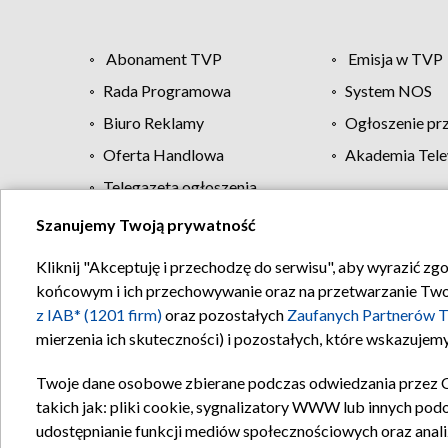
Abonament TVP
Emisja w TVP
Rada Programowa
System NOS
Biuro Reklamy
Ogłoszenie pr
Oferta Handlowa
Akademia Tele
Telegazeta ogłoszenia
Szanujemy Twoją prywatność
Regulamin TVP
Kliknij "Akceptuję i przechodzę do serwisu", aby wyrazić zg
końcowym i ich przechowywanie oraz na przetwarzanie Twoich
z IAB* (1201 firm)
oraz pozostałych
Zaufanych Partnerów T
mierzenia ich skuteczności) i pozostałych, które wskazujemy
Twoje dane osobowe zbierane podczas odwiedzania przez 
takich jak: pliki cookie, sygnalizatory WWW lub innych pod
udostępnianie funkcji mediów społecznościowych oraz anali