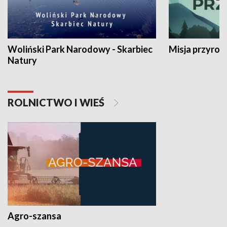
Woliński Park Narodowy - Skarbiec
Misja przyrod
Natury
ROLNICTWO I WIEŚ
Agro-szansa