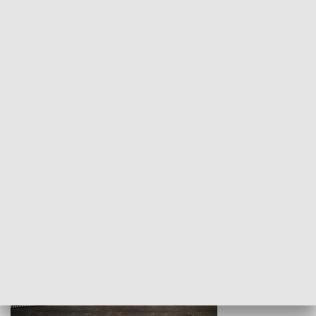
Z indeksem w ręku
Droga po suk
HISTORIA