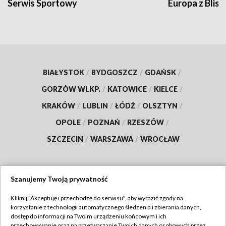
Serwis Sportowy
Europa z Blisk
BIAŁYSTOK
/
BYDGOSZCZ
/
GDAŃSK
/
GORZÓW WLKP.
/
KATOWICE
/
KIELCE
/
KRAKÓW
/
LUBLIN
/
ŁÓDŹ
/
OLSZTYN
/
OPOLE
/
POZNAŃ
/
RZESZÓW
/
SZCZECIN
/
WARSZAWA
/
WROCŁAW
Szanujemy Twoją prywatność
Dołącz do nas:
Kliknij "Akceptuję i przechodzę do serwisu", aby wyrazić zgody na
korzystanie z technologii automatycznego śledzenia i zbierania danych,
TVP
dostęp do informacji na Twoim urządzeniu końcowym i ich
Abonament TVP
przechowywanie oraz na przetwarzanie Twoich danych osobowych przez