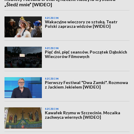
„Śledź mnie” [WIDEO]
SZCZECIN
Wakacyjne wieczory ze sztuką. Teatr
Polski zaprasza widzów [WIDEO]
SZCZECIN
Pięć dni, pięć seansów. Początek Dąbskich
Wieczorów Filmowych
SZCZECIN
Pierwszy Festiwal "Dwa Zamki". Rozmowa
z Jackiem Jekielem [WIDEO]
SZCZECIN
Kawałek Rzymu w Szczecinie. Mozaika
zachwyca wiernych [WIDEO]