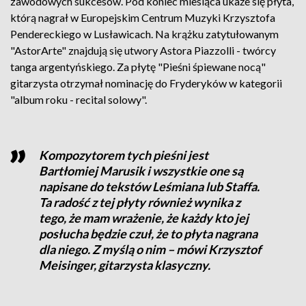
zawodowych sukcesów. Pod koniec miesiąca ukaże się płyta,
którą nagrał w Europejskim Centrum Muzyki Krzysztofa
Pendereckiego w Lusławicach. Na krążku zatytułowanym
"AstorArte" znajdują się utwory Astora Piazzolli - twórcy
tanga argentyńskiego. Za płytę "Pieśni śpiewane nocą"
gitarzysta otrzymał nominację do Fryderyków w kategorii
"album roku - recital solowy".
Kompozytorem tych pieśni jest
Bartłomiej Marusik i wszystkie one są
napisane do tekstów Leśmiana lub Staffa.
Ta radość z tej płyty również wynika z
tego, że mam wrażenie, że każdy kto jej
posłucha będzie czuł, że to płyta nagrana
dla niego. Z myślą o nim – mówi Krzysztof
Meisinger, gitarzysta klasyczny.