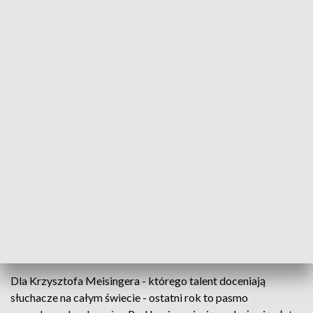
młodego pokolenia. Krzysztof Meisinger i jego orkiestra
POLAND baROCK zaprezentują wyjątkowy program.
Niezwykle się cieszę, że to właśnie z nimi
zadebiutuję w tej sali. Zaprezentujemy
program Vivaldissimo. Odczuwam
ogromną radość i satysfakcję z tego, że w
tej sali wystąpimy i że będziemy mogli
promować nie tylko piękno muzyki
barokowej, ale że będę mógł tam
zaprezentować muzyków, którzy są
niesamowici – podkreśla Krzysztof
Meisinger, gitarzysta klasyczny.
Dla Krzysztofa Meisingera - którego talent doceniają
słuchacze na całym świecie - ostatni rok to pasmo