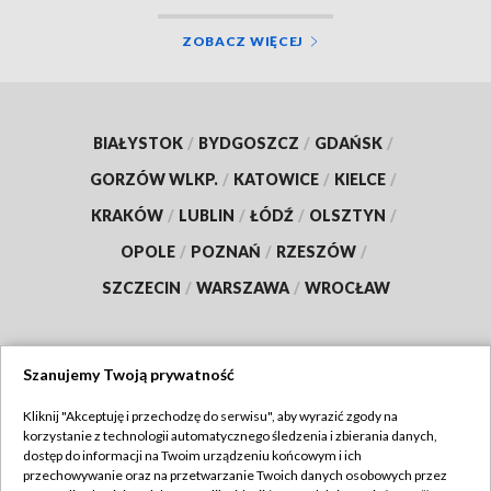
ZOBACZ WIĘCEJ
BIAŁYSTOK
/
BYDGOSZCZ
/
GDAŃSK
/
GORZÓW WLKP.
/
KATOWICE
/
KIELCE
/
KRAKÓW
/
LUBLIN
/
ŁÓDŹ
/
OLSZTYN
/
OPOLE
/
POZNAŃ
/
RZESZÓW
/
SZCZECIN
/
WARSZAWA
/
WROCŁAW
Szanujemy Twoją prywatność
Dołącz do nas:
Kliknij "Akceptuję i przechodzę do serwisu", aby wyrazić zgody na
korzystanie z technologii automatycznego śledzenia i zbierania danych,
TVP
dostęp do informacji na Twoim urządzeniu końcowym i ich
Abonament TVP
przechowywanie oraz na przetwarzanie Twoich danych osobowych przez
Regulamin TVP