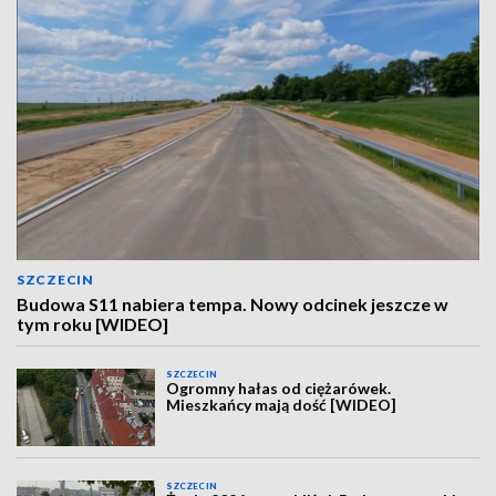
SZCZECIN
Budowa S11 nabiera tempa. Nowy odcinek jeszcze w
tym roku [WIDEO]
SZCZECIN
Ogromny hałas od ciężarówek.
Mieszkańcy mają dość [WIDEO]
SZCZECIN