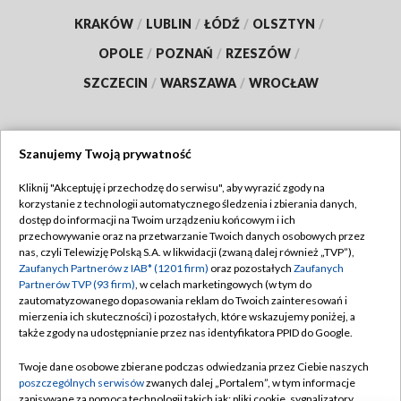
KRAKÓW
/
LUBLIN
/
ŁÓDŹ
/
OLSZTYN
/
OPOLE
/
POZNAŃ
/
RZESZÓW
/
SZCZECIN
/
WARSZAWA
/
WROCŁAW
Szanujemy Twoją prywatność
Dołącz do nas:
Kliknij "Akceptuję i przechodzę do serwisu", aby wyrazić zgody na
korzystanie z technologii automatycznego śledzenia i zbierania danych,
TVP
dostęp do informacji na Twoim urządzeniu końcowym i ich
Abonament TVP
przechowywanie oraz na przetwarzanie Twoich danych osobowych przez
Regulamin TVP
nas, czyli Telewizję Polską S.A. w likwidacji (zwaną dalej również „TVP”),
Emisja w TVP
Polityka prywatności
Zaufanych Partnerów z IAB* (1201 firm)
oraz pozostałych
Zaufanych
Partnerów TVP (93 firm)
, w celach marketingowych (w tym do
Centrum informacji TVP
Moje zgody
zautomatyzowanego dopasowania reklam do Twoich zainteresowań i
mierzenia ich skuteczności) i pozostałych, które wskazujemy poniżej, a
Naziemna Telewizja Cyfrowa
Pomoc
także zgody na udostępnianie przez nas identyfikatora PPID do Google.
Sklep TVP
Biuro reklamy
Twoje dane osobowe zbierane podczas odwiedzania przez Ciebie naszych
Rada Programowa
Kontakt
poszczególnych serwisów
zwanych dalej „Portalem”, w tym informacje
zapisywane za pomocą technologii takich jak: pliki cookie, sygnalizatory