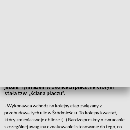
TVP3 Szczecin
Ważna informacja dla kierowców Szczecina.
Utrudnienia w Śródmieściu od dziś będą jeszcze
większe. Zamknięte zostały dwa kolejne odcinki
jezdni. Tym razem w okolicach placu, na którym
stała tzw. „ściana płaczu”.
- Wykonawca wchodzi w kolejny etap związany z
przebudową tych ulic w Śródmieściu. To kolejny kwartał,
który zmienia swoje oblicze. (...) Bardzo prosimy o zwracanie
szczególnej uwagi na oznakowanie i stosowanie do tego, co