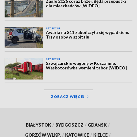
Żagle 2026 coraz bliżej. Będą przepustki
dla mieszkańców [WIDEO]
SZCZECIN
Awaria na S11 zakończyła się wypadkiem.
Trzy osoby w szpitalu
SZCZECIN
Szwajcarskie wagony w Koszalinie.
Wąskotorówka wymieni tabor [WIDEO]
ZOBACZ WIĘCEJ
BIAŁYSTOK
/
BYDGOSZCZ
/
GDAŃSK
/
GORZÓW WLKP.
/
KATOWICE
/
KIELCE
/