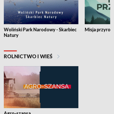
Woliński Park Narodowy - Skarbiec
Misja przyrod
Natury
ROLNICTWO I WIEŚ
Agro-szansa