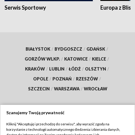
Serwis Sportowy
Europa z Blisk
BIAŁYSTOK
/
BYDGOSZCZ
/
GDAŃSK
/
GORZÓW WLKP.
/
KATOWICE
/
KIELCE
/
KRAKÓW
/
LUBLIN
/
ŁÓDŹ
/
OLSZTYN
/
OPOLE
/
POZNAŃ
/
RZESZÓW
/
SZCZECIN
/
WARSZAWA
/
WROCŁAW
Szanujemy Twoją prywatność
Dołącz do nas:
Kliknij "Akceptuję i przechodzę do serwisu", aby wyrazić zgody na
korzystanie z technologii automatycznego śledzenia i zbierania danych,
TVP
dostęp do informacji na Twoim urządzeniu końcowym i ich