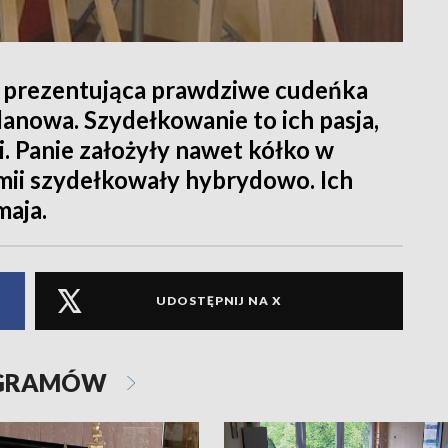
 prezentująca prawdziwe cudeńka
anowa. Szydełkowanie to ich pasja,
mi. Panie założyły nawet kółko w
emii szydełkowały hybrydowo. Ich
maja.
UDOSTĘPNIJ NA X
OGRAMÓW