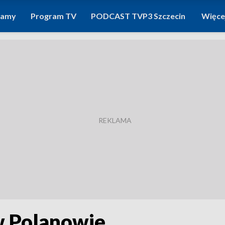
ramy
Program TV
PODCAST TVP3 Szczecin
Więce
w Polanowie