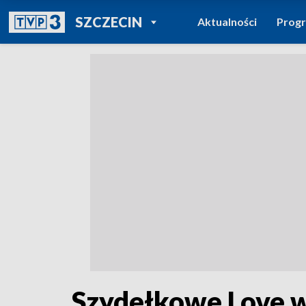
POWRÓT DO
SZCZECIN
Aktualności
Prog
TVP REGIONY
Szydełkowe Love 