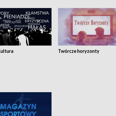
Kultura
Twórcze horyzonty