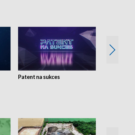
Patent na sukces
Rolnictwo w 