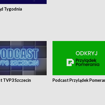
ąd Tygodnia
t TVP3 Szczecin
Podcast Przylądek Pomera