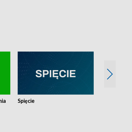
nia
Spięcie
Niedziałkow