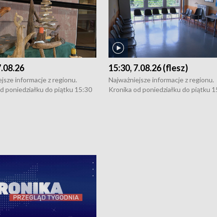
7.08.26
15:30, 7.08.26 (flesz)
jsze informacje z regionu.
Najważniejsze informacje z regionu.
d poniedziałku do piątku 15:30
Kronika od poniedziałku do piątku 1
16:30 (+ rozmowa), 18:30, 21:30.
(flesz), 16:30 (+ rozmowa), 18:30, 21
y i święta 15:30 i 16:30
W weekendy i święta 15:30 i 16:30
8:30 i 21:30. Dziennikarze czekają
(flesz), 18:30 i 21:30. Dziennikarze c
a zgłoszenia: Szczecin - tel. 91-
na Państwa zgłoszenia: Szczecin - te
0, Koszalin - tel. 94-34-50-054,
4 8-10-400, Koszalin - tel. 94-34-50
ronika@tvp.pl.
e-mail: kronika@tvp.pl.