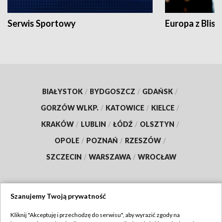
Serwis Sportowy
Europa z Blisk
BIAŁYSTOK
/
BYDGOSZCZ
/
GDAŃSK
/
GORZÓW WLKP.
/
KATOWICE
/
KIELCE
/
KRAKÓW
/
LUBLIN
/
ŁÓDŹ
/
OLSZTYN
/
OPOLE
/
POZNAŃ
/
RZESZÓW
/
SZCZECIN
/
WARSZAWA
/
WROCŁAW
Szanujemy Twoją prywatność
Dołącz do nas:
Kliknij "Akceptuję i przechodzę do serwisu", aby wyrazić zgody na