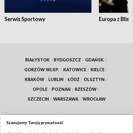
Serwis Sportowy
Europa z Blisk
BIAŁYSTOK
/
BYDGOSZCZ
/
GDAŃSK
/
GORZÓW WLKP.
/
KATOWICE
/
KIELCE
/
KRAKÓW
/
LUBLIN
/
ŁÓDŹ
/
OLSZTYN
/
OPOLE
/
POZNAŃ
/
RZESZÓW
/
SZCZECIN
/
WARSZAWA
/
WROCŁAW
Szanujemy Twoją prywatność
Dołącz do nas: