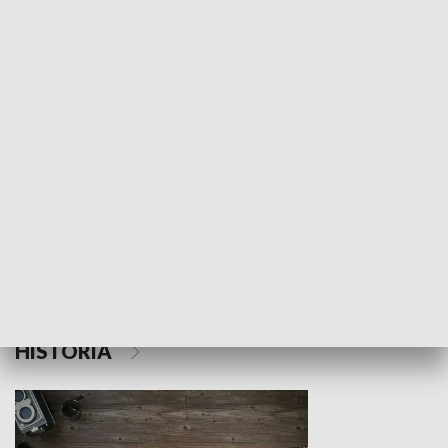
NAUKA I EDUKACJA
Z indeksem w ręku
Droga po suk
HISTORIA