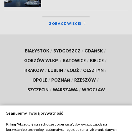
ZOBACZ WIĘCEJ
BIAŁYSTOK
/
BYDGOSZCZ
/
GDAŃSK
/
GORZÓW WLKP.
/
KATOWICE
/
KIELCE
/
KRAKÓW
/
LUBLIN
/
ŁÓDŹ
/
OLSZTYN
/
OPOLE
/
POZNAŃ
/
RZESZÓW
/
SZCZECIN
/
WARSZAWA
/
WROCŁAW
Szanujemy Twoją prywatność
Dołącz do nas:
Kliknij "Akceptuję i przechodzę do serwisu", aby wyrazić zgody na
korzystanie z technologii automatycznego śledzenia i zbierania danych,
TVP