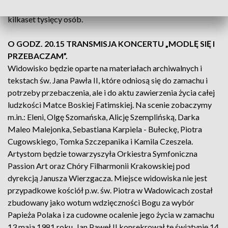
zorganizowali Biały Marsz. Ulicami Krakowa przeszło wtedy
kilkaset tysięcy osób.
O GODZ. 20.15 TRANSMISJA KONCERTU „MODLĘ SIĘ I
PRZEBACZAM”.
Widowisko będzie oparte na materiałach archiwalnych i
tekstach św. Jana Pawła II, które odniosą się do zamachu i
potrzeby przebaczenia, ale i do aktu zawierzenia życia całej
ludzkości Matce Boskiej Fatimskiej. Na scenie zobaczymy
m.in.: Eleni, Olgę Szomańska, Alicję Szemplińską, Darka
Maleo Malejonka, Sebastiana Karpiela - Bułeckę, Piotra
Cugowskiego, Tomka Szczepanika i Kamila Czeszela.
Artystom będzie towarzyszyła Orkiestra Symfoniczna
Passion Art oraz Chóry Filharmonii Krakowskiej pod
dyrekcją Janusza Wierzgacza. Miejsce widowiska nie jest
przypadkowe kościół p.w. św. Piotra w Wadowicach został
zbudowany jako wotum wdzięczności Bogu za wybór
Papieża Polaka i za cudowne ocalenie jego życia w zamachu
13 maja 1981 roku. Jan Paweł II konsekrował tę świątynię 14