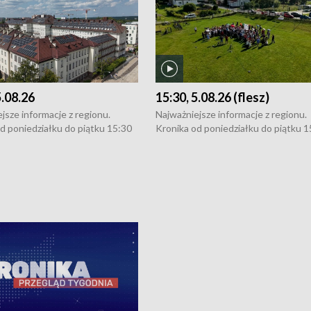
5.08.26
15:30, 5.08.26 (flesz)
jsze informacje z regionu.
Najważniejsze informacje z regionu.
d poniedziałku do piątku 15:30
Kronika od poniedziałku do piątku 1
16:30 (+ rozmowa), 18:30, 21:30.
(flesz), 16:30 (+ rozmowa), 18:30, 21
y i święta 15:30 i 16:30
W weekendy i święta 15:30 i 16:30
8:30 i 21:30. Dziennikarze czekają
(flesz), 18:30 i 21:30. Dziennikarze c
a zgłoszenia: Szczecin - tel. 91-
na Państwa zgłoszenia: Szczecin - te
0, Koszalin - tel. 94-34-50-054,
4 8-10-400, Koszalin - tel. 94-34-50
ronika@tvp.pl.
e-mail: kronika@tvp.pl.