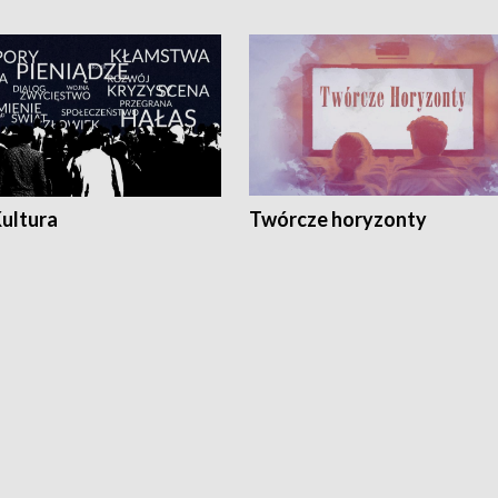
Kultura
Twórcze horyzonty