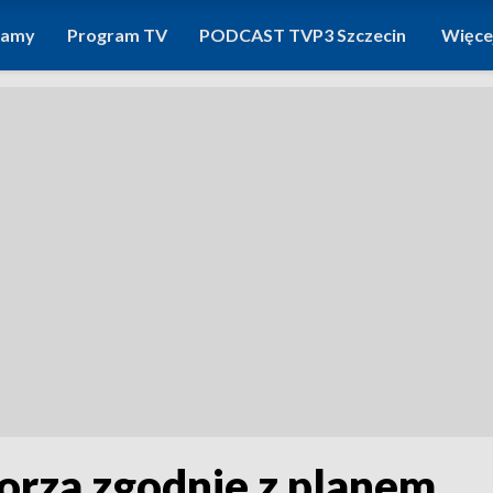
ramy
Program TV
PODCAST TVP3 Szczecin
Więce
rza zgodnie z planem