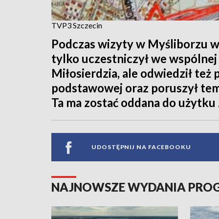
TVP3 Szczecin
Podczas wizyty w Myśliborzu 
tylko uczestniczył we wspólne
Miłosierdzia, ale odwiedził też
podstawowej oraz poruszył tem
Ta ma zostać oddana do użytku 
UDOSTĘPNIJ NA FACEBOOKU
NAJNOWSZE WYDANIA PR