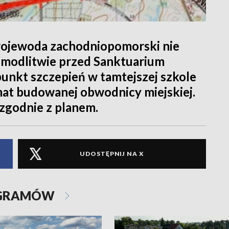
wojewoda zachodniopomorski nie
j modlitwie przed Sanktuarium
 punkt szczepień w tamtejszej szkole
at budowanej obwodnicy miejskiej.
zgodnie z planem.
UDOSTĘPNIJ NA X
OGRAMÓW