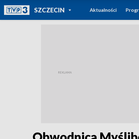
POWRÓT DO
SZCZECIN
Aktualności
Prog
TVP REGIONY
Obwodnica Myślibo