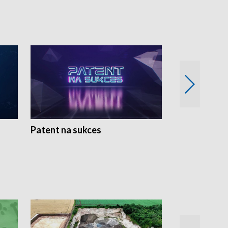
Patent na sukces
Rolnictwo w 