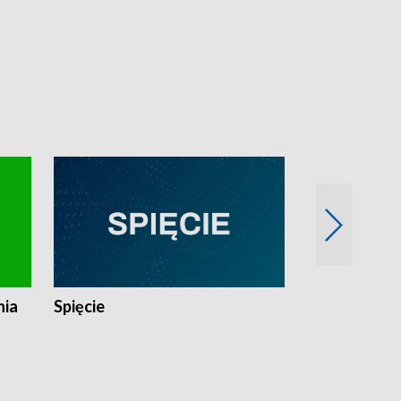
nia
Spięcie
Niedziałkow