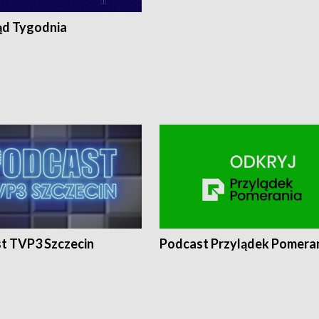
ąd Tygodnia
t TVP3 Szczecin
Podcast Przylądek Pomera