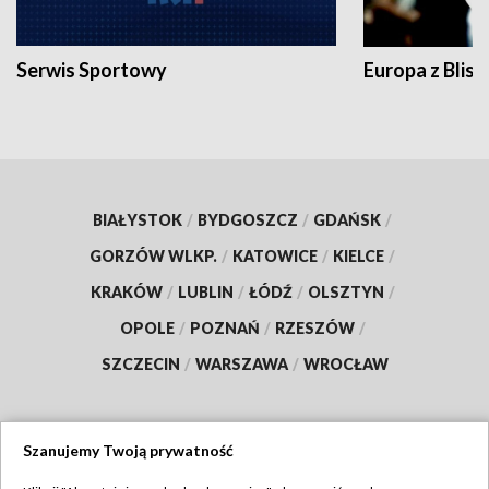
Serwis Sportowy
Europa z Blisk
BIAŁYSTOK
/
BYDGOSZCZ
/
GDAŃSK
/
GORZÓW WLKP.
/
KATOWICE
/
KIELCE
/
KRAKÓW
/
LUBLIN
/
ŁÓDŹ
/
OLSZTYN
/
OPOLE
/
POZNAŃ
/
RZESZÓW
/
SZCZECIN
/
WARSZAWA
/
WROCŁAW
Szanujemy Twoją prywatność
Dołącz do nas: