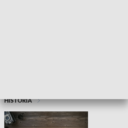
NAUKA I EDUKACJA
Z indeksem w ręku
Droga po suk
HISTORIA