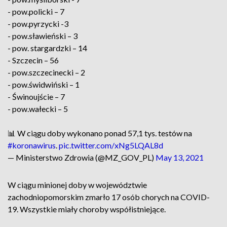
- pow.policki – 7
- pow.pyrzycki -3
- pow.sławieński – 3
- pow. stargardzki – 14
- Szczecin – 56
- pow.szczecinecki – 2
- pow.świdwiński – 1
- Świnoujście – 7
- pow.wałecki – 5
📊 W ciągu doby wykonano ponad 57,1 tys. testów na
#koronawirus
.
pic.twitter.com/xNg5LQAL8d
— Ministerstwo Zdrowia (@MZ_GOV_PL)
May 13, 2021
W ciągu minionej doby w województwie
zachodniopomorskim zmarło 17 osób chorych na COVID-
19. Wszystkie miały choroby współistniejące.