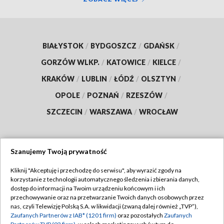
BIAŁYSTOK
/
BYDGOSZCZ
/
GDAŃSK
/
GORZÓW WLKP.
/
KATOWICE
/
KIELCE
/
KRAKÓW
/
LUBLIN
/
ŁÓDŹ
/
OLSZTYN
/
OPOLE
/
POZNAŃ
/
RZESZÓW
/
SZCZECIN
/
WARSZAWA
/
WROCŁAW
Szanujemy Twoją prywatność
Dołącz do nas:
Kliknij "Akceptuję i przechodzę do serwisu", aby wyrazić zgody na
korzystanie z technologii automatycznego śledzenia i zbierania danych,
TVP
dostęp do informacji na Twoim urządzeniu końcowym i ich
Abonament TVP
przechowywanie oraz na przetwarzanie Twoich danych osobowych przez
Regulamin TVP
nas, czyli Telewizję Polską S.A. w likwidacji (zwaną dalej również „TVP”),
Emisja w TVP
Polityka prywatności
Zaufanych Partnerów z IAB* (1201 firm)
oraz pozostałych
Zaufanych