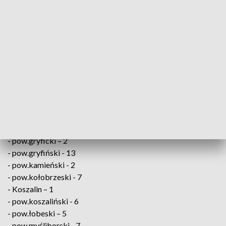
Od początku epidemii koronawirusem zaraziło się 2 845 762
osób, a 71 021 zakażonych zmarło. Wyzdrowiało ponad 2
miliony 584 tys. chorych na COVID-19.
W Zachodniopomorskiem zakażenie wirusem SARS-
CoV-2 potwierdzono u osób z:
- pow. białogardzki – 4
- pow. choszczeński – 1
- pow. drawski – 6
- pow.goleniowski - 8
- pow.gryficki – 2
- pow.gryfiński - 13
- pow.kamieński - 2
- pow.kołobrzeski - 7
- Koszalin – 1
- pow.koszaliński - 6
- pow.łobeski – 5
- pow.myśliborski - 7