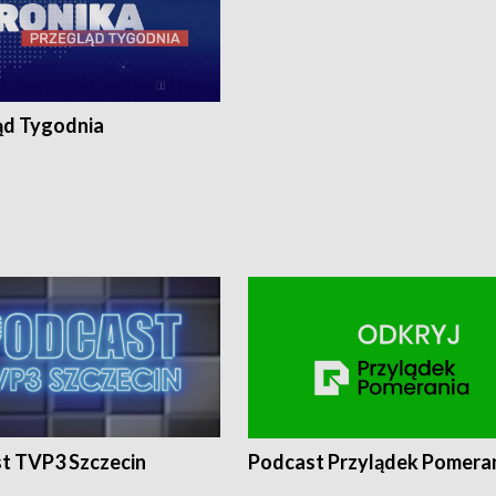
ąd Tygodnia
t TVP3 Szczecin
Podcast Przylądek Pomera