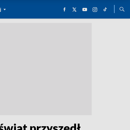
j
 świat przyszedł