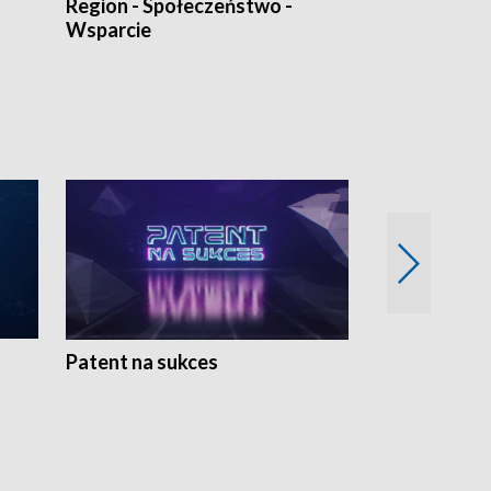
Region - Społeczeństwo -
Bez Barier
Wsparcie
Patent na sukces
Rolnictwo w 