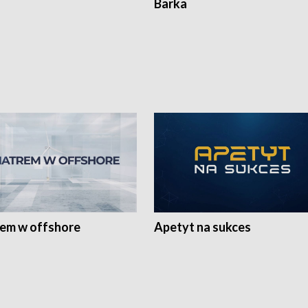
Barka
rem w offshore
Apetyt na sukces