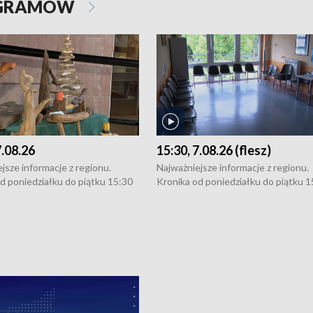
OGRAMÓW
7.08.26
15:30, 7.08.26 (flesz)
jsze informacje z regionu.
Najważniejsze informacje z regionu.
d poniedziałku do piątku 15:30
Kronika od poniedziałku do piątku 1
16:30 (+ rozmowa), 18:30, 21:30.
(flesz), 16:30 (+ rozmowa), 18:30, 21
y i święta 15:30 i 16:30
W weekendy i święta 15:30 i 16:30
8:30 i 21:30. Dziennikarze czekają
(flesz), 18:30 i 21:30. Dziennikarze c
a zgłoszenia: Szczecin - tel. 91-
na Państwa zgłoszenia: Szczecin - te
0, Koszalin - tel. 94-34-50-054,
4 8-10-400, Koszalin - tel. 94-34-50
ronika@tvp.pl.
e-mail: kronika@tvp.pl.