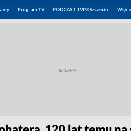
ramy
Program TV
PODCAST TVP3 Szczecin
Więce
ohatera. 120 lat temu na