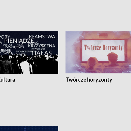
Kultura
Twórcze horyzonty