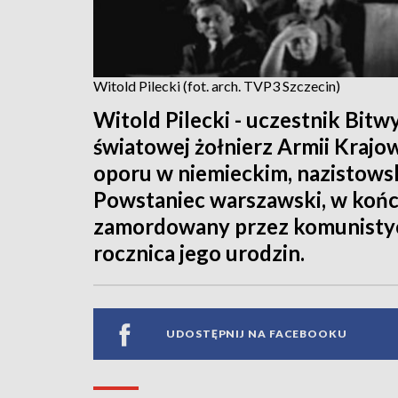
Witold Pilecki (fot. arch. TVP3 Szczecin)
Witold Pilecki - uczestnik Bitw
światowej żołnierz Armii Krajow
oporu w niemieckim, nazistows
Powstaniec warszawski, w końc
zamordowany przez komunistyc
rocznica jego urodzin.
UDOSTĘPNIJ NA FACEBOOKU