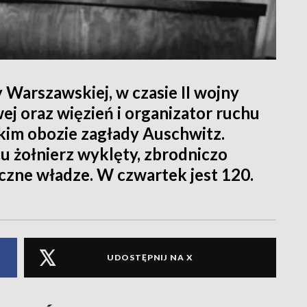
y Warszawskiej, w czasie II wojny
ej oraz więzień i organizator ruchu
kim obozie zagłady Auschwitz.
u żołnierz wyklęty, zbrodniczo
zne władze. W czwartek jest 120.
UDOSTĘPNIJ NA X