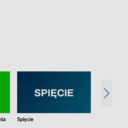
nia
Spięcie
Niedziałkow