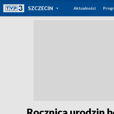
POWRÓT DO
SZCZECIN
Aktualności
Prog
TVP REGIONY
Rocznica urodzin b